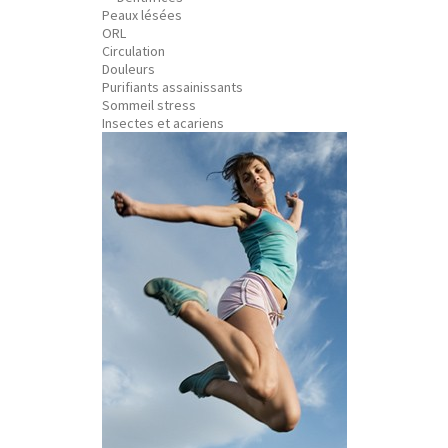
Peaux lésées
ORL
Circulation
Douleurs
Purifiants assainissants
Sommeil stress
Insectes et acariens