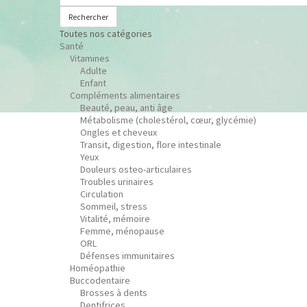
Rechercher
Toutes nos catégories
Santé
Vitamines
Adulte
Enfant
Compléments alimentaires
Beauté, peau, anti âge
Métabolisme (cholestérol, cœur, glycémie)
Ongles et cheveux
Transit, digestion, flore intestinale
Yeux
Douleurs osteo-articulaires
Troubles urinaires
Circulation
Sommeil, stress
Vitalité, mémoire
Femme, ménopause
ORL
Défenses immunitaires
Homéopathie
Buccodentaire
Brosses à dents
Dentifrices