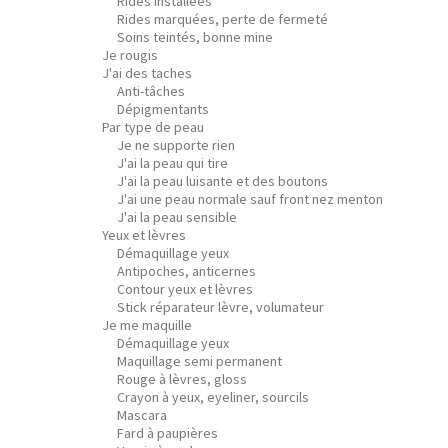
Rides installées
Rides marquées, perte de fermeté
Soins teintés, bonne mine
Je rougis
J'ai des taches
Anti-tâches
Dépigmentants
Par type de peau
Je ne supporte rien
J'ai la peau qui tire
J'ai la peau luisante et des boutons
J'ai une peau normale sauf front nez menton
J'ai la peau sensible
Yeux et lèvres
Démaquillage yeux
Antipoches, anticernes
Contour yeux et lèvres
Stick réparateur lèvre, volumateur
Je me maquille
Démaquillage yeux
Maquillage semi permanent
Rouge à lèvres, gloss
Crayon à yeux, eyeliner, sourcils
Mascara
Fard à paupières