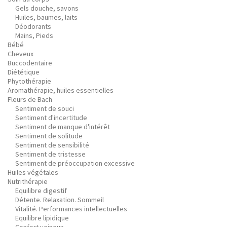
Gels douche, savons
Huiles, baumes, laits
Déodorants
Mains, Pieds
Bébé
Cheveux
Buccodentaire
Diététique
Phytothérapie
Aromathérapie, huiles essentielles
Fleurs de Bach
Sentiment de souci
Sentiment d'incertitude
Sentiment de manque d'intérêt
Sentiment de solitude
Sentiment de sensibilité
Sentiment de tristesse
Sentiment de préoccupation excessive
Huiles végétales
Nutrithérapie
Equilibre digestif
Détente. Relaxation. Sommeil
Vitalité. Performances intellectuelles
Equilibre lipidique