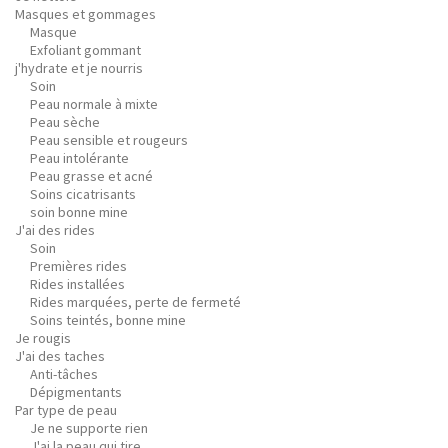
Masques et gommages
Masque
Exfoliant gommant
j'hydrate et je nourris
Soin
Peau normale à mixte
Peau sèche
Peau sensible et rougeurs
Peau intolérante
Peau grasse et acné
Soins cicatrisants
soin bonne mine
J'ai des rides
Soin
Premières rides
Rides installées
Rides marquées, perte de fermeté
Soins teintés, bonne mine
Je rougis
J'ai des taches
Anti-tâches
Dépigmentants
Par type de peau
Je ne supporte rien
J'ai la peau qui tire