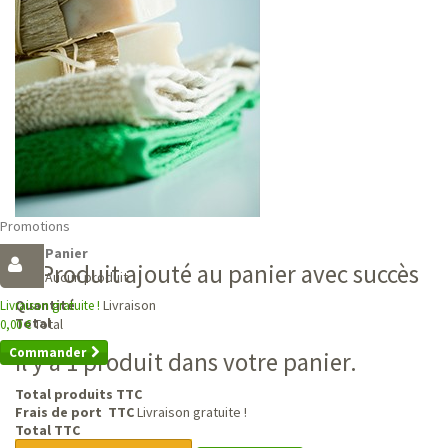
Promotions
Panier
Produit ajouté au panier avec succès
Aucun produit
Livraison
Quantité
Livraison gratuite !
Total
Total
0,00 €
Commander
Il y a 1 produit dans votre panier.
Total produits TTC
Frais de port TTC
Livraison gratuite !
Total TTC