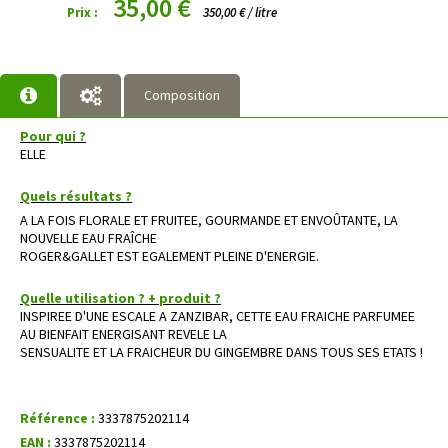
35,00 €
Prix :
350,00 € / litre
Composition
Pour qui ?
ELLE
Quels résultats ?
A LA FOIS FLORALE ET FRUITEE, GOURMANDE ET ENVOÛTANTE, LA
NOUVELLE EAU FRAÎCHE
ROGER&GALLET EST EGALEMENT PLEINE D'ENERGIE.
Quelle utilisation ? + produit ?
INSPIREE D'UNE ESCALE A ZANZIBAR, CETTE EAU FRAICHE PARFUMEE
AU BIENFAIT ENERGISANT REVELE LA
SENSUALITE ET LA FRAICHEUR DU GINGEMBRE DANS TOUS SES ETATS !
Référence :
3337875202114
EAN :
3337875202114