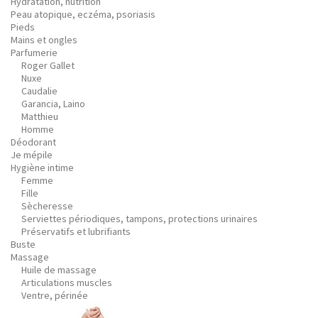
Hydratation, nutrition
Peau atopique, eczéma, psoriasis
Pieds
Mains et ongles
Parfumerie
Roger Gallet
Nuxe
Caudalie
Garancia, Laino
Matthieu
Homme
Déodorant
Je mépile
Hygiène intime
Femme
Fille
Sècheresse
Serviettes périodiques, tampons, protections urinaires
Préservatifs et lubrifiants
Buste
Massage
Huile de massage
Articulations muscles
Ventre, périnée