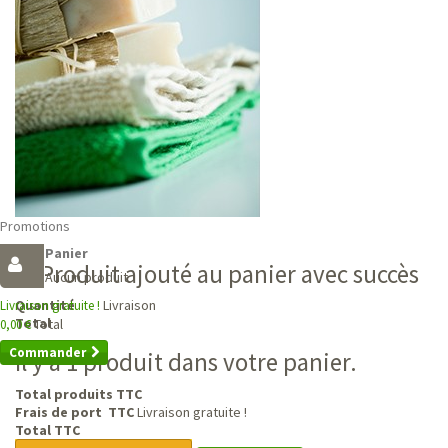
Promotions
Panier
Produit ajouté au panier avec succès
Aucun produit
Livraison
Quantité
Livraison gratuite !
Total
Total
0,00 €
Commander
Il y a 1 produit dans votre panier.
Total produits TTC
Frais de port TTC
Livraison gratuite !
Total TTC