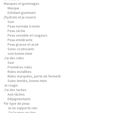
Masques et gommages
Masque
Exfoliant gommant
j'hydrate et je nourris
Soin
Peau normale à mixte
Peau sèche
Peau sensible et rougeurs
Peau intolérante
Peau grasse et acné
Soins cicatrisants
soin bonne mine
J'ai des rides
Soin
Premières rides
Rides installées
Rides marquées, perte de fermeté
Soins teintés, bonne mine
Je rougis
J'ai des taches
Anti-tâches
Dépigmentants
Par type de peau
Je ne supporte rien
J'ai la peau qui tire