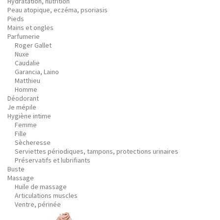
Hydratation, nutrition
Peau atopique, eczéma, psoriasis
Pieds
Mains et ongles
Parfumerie
Roger Gallet
Nuxe
Caudalie
Garancia, Laino
Matthieu
Homme
Déodorant
Je mépile
Hygiène intime
Femme
Fille
Sècheresse
Serviettes périodiques, tampons, protections urinaires
Préservatifs et lubrifiants
Buste
Massage
Huile de massage
Articulations muscles
Ventre, périnée