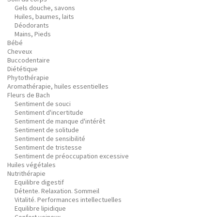
Gels douche, savons
Huiles, baumes, laits
Déodorants
Mains, Pieds
Bébé
Cheveux
Buccodentaire
Diététique
Phytothérapie
Aromathérapie, huiles essentielles
Fleurs de Bach
Sentiment de souci
Sentiment d'incertitude
Sentiment de manque d'intérêt
Sentiment de solitude
Sentiment de sensibilité
Sentiment de tristesse
Sentiment de préoccupation excessive
Huiles végétales
Nutrithérapie
Equilibre digestif
Détente. Relaxation. Sommeil
Vitalité. Performances intellectuelles
Equilibre lipidique