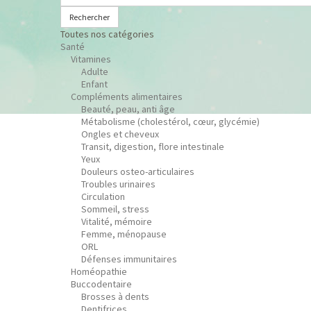
Rechercher
Toutes nos catégories
Santé
Vitamines
Adulte
Enfant
Compléments alimentaires
Beauté, peau, anti âge
Métabolisme (cholestérol, cœur, glycémie)
Ongles et cheveux
Transit, digestion, flore intestinale
Yeux
Douleurs osteo-articulaires
Troubles urinaires
Circulation
Sommeil, stress
Vitalité, mémoire
Femme, ménopause
ORL
Défenses immunitaires
Homéopathie
Buccodentaire
Brosses à dents
Dentifrices