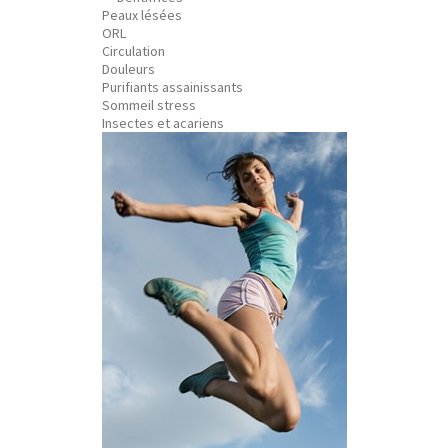
Peaux lésées
ORL
Circulation
Douleurs
Purifiants assainissants
Sommeil stress
Insectes et acariens