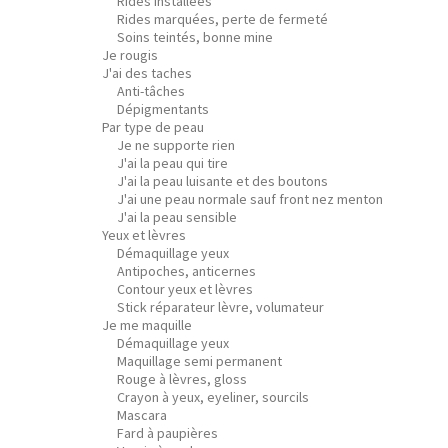
Rides installées
Rides marquées, perte de fermeté
Soins teintés, bonne mine
Je rougis
J'ai des taches
Anti-tâches
Dépigmentants
Par type de peau
Je ne supporte rien
J'ai la peau qui tire
J'ai la peau luisante et des boutons
J'ai une peau normale sauf front nez menton
J'ai la peau sensible
Yeux et lèvres
Démaquillage yeux
Antipoches, anticernes
Contour yeux et lèvres
Stick réparateur lèvre, volumateur
Je me maquille
Démaquillage yeux
Maquillage semi permanent
Rouge à lèvres, gloss
Crayon à yeux, eyeliner, sourcils
Mascara
Fard à paupières