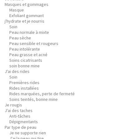
Masques et gommages
Masque
Exfoliant gommant
j'hydrate et je nourris
Soin
Peau normale à mixte
Peau sèche
Peau sensible et rougeurs
Peau intolérante
Peau grasse et acné
Soins cicatrisants
soin bonne mine
J'ai des rides
Soin
Premières rides
Rides installées
Rides marquées, perte de fermeté
Soins teintés, bonne mine
Je rougis
J'ai des taches
Anti-tâches
Dépigmentants
Par type de peau
Je ne supporte rien
J'ai la peau qui tire