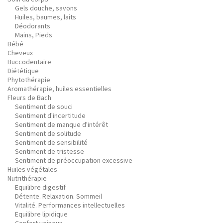
Gels douche, savons
Huiles, baumes, laits
Déodorants
Mains, Pieds
Bébé
Cheveux
Buccodentaire
Diététique
Phytothérapie
Aromathérapie, huiles essentielles
Fleurs de Bach
Sentiment de souci
Sentiment d'incertitude
Sentiment de manque d'intérêt
Sentiment de solitude
Sentiment de sensibilité
Sentiment de tristesse
Sentiment de préoccupation excessive
Huiles végétales
Nutrithérapie
Equilibre digestif
Détente. Relaxation. Sommeil
Vitalité. Performances intellectuelles
Equilibre lipidique