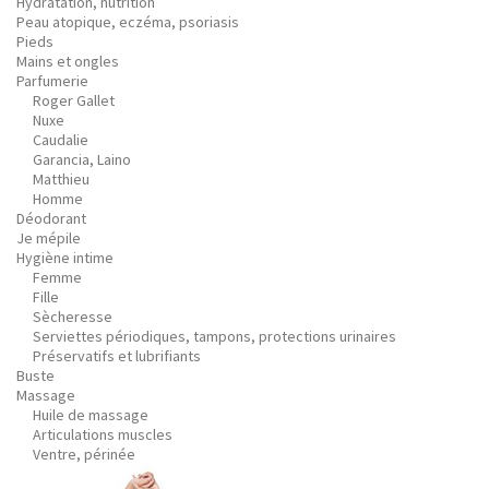
Hydratation, nutrition
Peau atopique, eczéma, psoriasis
Pieds
Mains et ongles
Parfumerie
Roger Gallet
Nuxe
Caudalie
Garancia, Laino
Matthieu
Homme
Déodorant
Je mépile
Hygiène intime
Femme
Fille
Sècheresse
Serviettes périodiques, tampons, protections urinaires
Préservatifs et lubrifiants
Buste
Massage
Huile de massage
Articulations muscles
Ventre, périnée