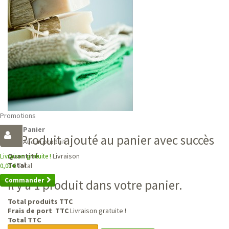
Promotions
Panier
Produit ajouté au panier avec succès
Aucun produit
Livraison
Quantité
Livraison gratuite !
Total
Total
0,00 €
Commander
Il y a 1 produit dans votre panier.
Total produits TTC
Frais de port TTC
Livraison gratuite !
Total TTC