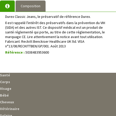
Composition
Durex Classic Jeans, le préservatif de référence Durex.
Il est rappelé l'intérêt des préservatifs dans la prévention du VIH
(SIDA) et des autres IST. Ce dispositif médical est un produit de
santé réglementé qui porte, au titre de cette réglementation, le
marquage CE. Lire attentivement la notice avant tout utilisation.
Fabricant: Reckitt Benckiser Healthcare UK ltd. VISA
n°13/08/RECKITTBEN/GP/001. Août 2013
Référence :
5038483953600
Santé
Corps
Visage
Bébé
Cheveux
Vétérinaire
Solaire