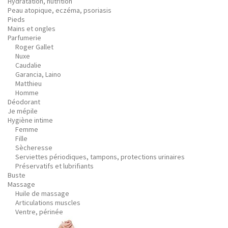
Hydratation, nutrition
Peau atopique, eczéma, psoriasis
Pieds
Mains et ongles
Parfumerie
Roger Gallet
Nuxe
Caudalie
Garancia, Laino
Matthieu
Homme
Déodorant
Je mépile
Hygiène intime
Femme
Fille
Sècheresse
Serviettes périodiques, tampons, protections urinaires
Préservatifs et lubrifiants
Buste
Massage
Huile de massage
Articulations muscles
Ventre, périnée