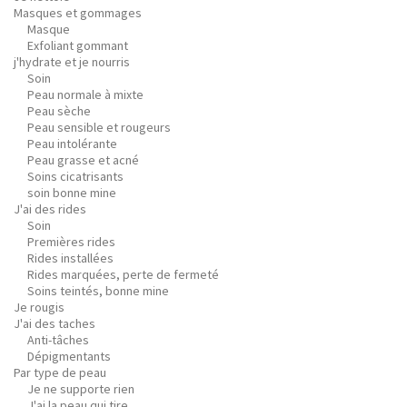
Masques et gommages
Masque
Exfoliant gommant
j'hydrate et je nourris
Soin
Peau normale à mixte
Peau sèche
Peau sensible et rougeurs
Peau intolérante
Peau grasse et acné
Soins cicatrisants
soin bonne mine
J'ai des rides
Soin
Premières rides
Rides installées
Rides marquées, perte de fermeté
Soins teintés, bonne mine
Je rougis
J'ai des taches
Anti-tâches
Dépigmentants
Par type de peau
Je ne supporte rien
J'ai la peau qui tire