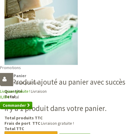
Promotions
Panier
Produit ajouté au panier avec succès
Aucun produit
Livraison
Quantité
Livraison gratuite !
Total
Total
0,00 €
Commander
Il y a 1 produit dans votre panier.
Total produits TTC
Frais de port TTC
Livraison gratuite !
Total TTC