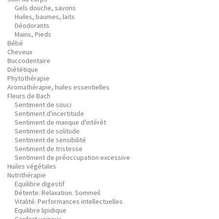
Gels douche, savons
Huiles, baumes, laits
Déodorants
Mains, Pieds
Bébé
Cheveux
Buccodentaire
Diététique
Phytothérapie
Aromathérapie, huiles essentielles
Fleurs de Bach
Sentiment de souci
Sentiment d'incertitude
Sentiment de manque d'intérêt
Sentiment de solitude
Sentiment de sensibilité
Sentiment de tristesse
Sentiment de préoccupation excessive
Huiles végétales
Nutrithérapie
Equilibre digestif
Détente. Relaxation. Sommeil
Vitalité. Performances intellectuelles
Equilibre lipidique