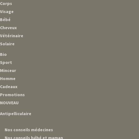
Corps
Visage
Bébé
Cheveux
Vétérinaire
Solaire
Bio
Sport
Minceur
Homme
Cadeaux
Promotions
NOUVEAU
Antipelliculaire
Nos conseils médecines
Nos conseils bébé et maman