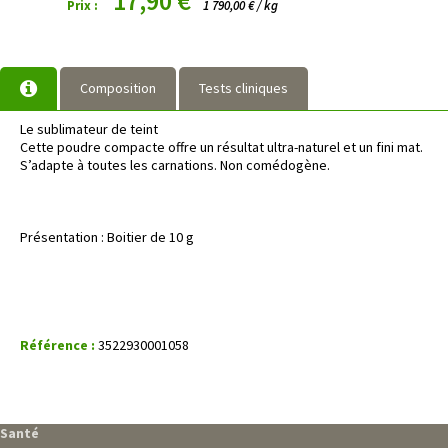
17,90 €
Prix :
1 790,00 € / kg
Composition
Tests cliniques
Le sublimateur de teint
Cette poudre compacte offre un résultat ultra-naturel et un fini mat.
S’adapte à toutes les carnations. Non comédogène.
Présentation : Boitier de 10 g
Référence :
3522930001058
Santé