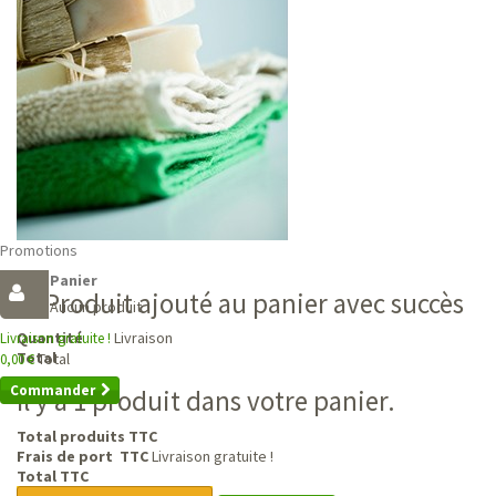
Promotions
Panier
Produit ajouté au panier avec succès
Aucun produit
Livraison
Quantité
Livraison gratuite !
Total
Total
0,00 €
Commander
Il y a 1 produit dans votre panier.
Total produits TTC
Frais de port TTC
Livraison gratuite !
Total TTC