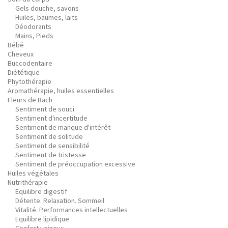
Gels douche, savons
Huiles, baumes, laits
Déodorants
Mains, Pieds
Bébé
Cheveux
Buccodentaire
Diététique
Phytothérapie
Aromathérapie, huiles essentielles
Fleurs de Bach
Sentiment de souci
Sentiment d'incertitude
Sentiment de manque d'intérêt
Sentiment de solitude
Sentiment de sensibilité
Sentiment de tristesse
Sentiment de préoccupation excessive
Huiles végétales
Nutrithérapie
Equilibre digestif
Détente. Relaxation. Sommeil
Vitalité. Performances intellectuelles
Equilibre lipidique