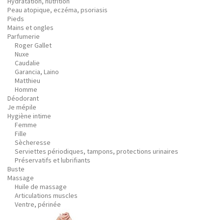
Hydratation, nutrition
Peau atopique, eczéma, psoriasis
Pieds
Mains et ongles
Parfumerie
Roger Gallet
Nuxe
Caudalie
Garancia, Laino
Matthieu
Homme
Déodorant
Je mépile
Hygiène intime
Femme
Fille
Sècheresse
Serviettes périodiques, tampons, protections urinaires
Préservatifs et lubrifiants
Buste
Massage
Huile de massage
Articulations muscles
Ventre, périnée