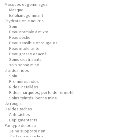
Masques et gommages
Masque
Exfoliant gommant
j'hydrate et je nourris
Soin
Peau normale à mixte
Peau sèche
Peau sensible et rougeurs
Peau intolérante
Peau grasse et acné
Soins cicatrisants
soin bonne mine
J'ai des rides
Soin
Premières rides
Rides installées
Rides marquées, perte de fermeté
Soins teintés, bonne mine
Je rougis
J'ai des taches
Anti-tâches
Dépigmentants
Par type de peau
Je ne supporte rien
J'ai la peau qui tire