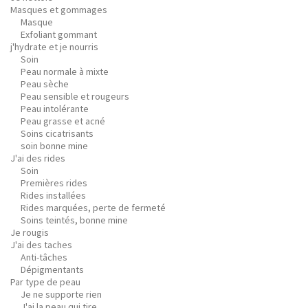
Masques et gommages
Masque
Exfoliant gommant
j'hydrate et je nourris
Soin
Peau normale à mixte
Peau sèche
Peau sensible et rougeurs
Peau intolérante
Peau grasse et acné
Soins cicatrisants
soin bonne mine
J'ai des rides
Soin
Premières rides
Rides installées
Rides marquées, perte de fermeté
Soins teintés, bonne mine
Je rougis
J'ai des taches
Anti-tâches
Dépigmentants
Par type de peau
Je ne supporte rien
J'ai la peau qui tire