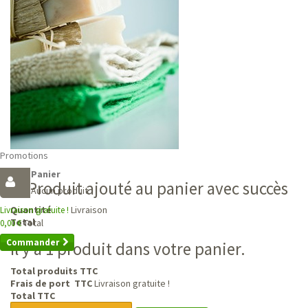
Promotions
Panier
Produit ajouté au panier avec succès
Aucun produit
Livraison
Quantité
Livraison gratuite !
Total
Total
0,00 €
Commander
Il y a 1 produit dans votre panier.
Total produits TTC
Frais de port TTC
Livraison gratuite !
Total TTC