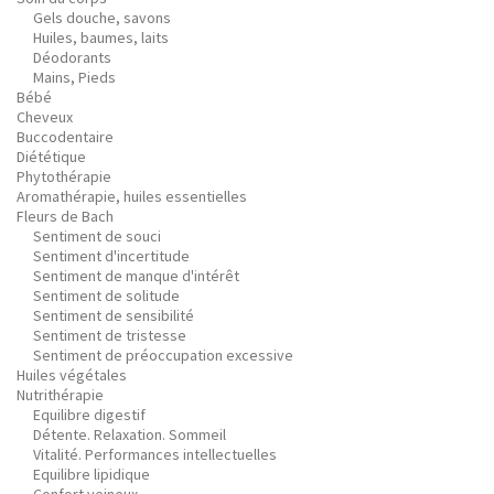
Gels douche, savons
Huiles, baumes, laits
Déodorants
Mains, Pieds
Bébé
Cheveux
Buccodentaire
Diététique
Phytothérapie
Aromathérapie, huiles essentielles
Fleurs de Bach
Sentiment de souci
Sentiment d'incertitude
Sentiment de manque d'intérêt
Sentiment de solitude
Sentiment de sensibilité
Sentiment de tristesse
Sentiment de préoccupation excessive
Huiles végétales
Nutrithérapie
Equilibre digestif
Détente. Relaxation. Sommeil
Vitalité. Performances intellectuelles
Equilibre lipidique