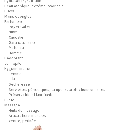
Hydratation, nutrition
Peau atopique, eczéma, psoriasis
Pieds
Mains et ongles
Parfumerie
Roger Gallet
Nuxe
Caudalie
Garancia, Laino
Matthieu
Homme
Déodorant
Je mépile
Hygiène intime
Femme
Fille
Sècheresse
Serviettes périodiques, tampons, protections urinaires
Préservatifs et lubrifiants
Buste
Massage
Huile de massage
Articulations muscles
Ventre, périnée