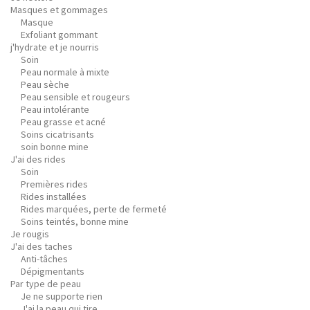
Masques et gommages
Masque
Exfoliant gommant
j'hydrate et je nourris
Soin
Peau normale à mixte
Peau sèche
Peau sensible et rougeurs
Peau intolérante
Peau grasse et acné
Soins cicatrisants
soin bonne mine
J'ai des rides
Soin
Premières rides
Rides installées
Rides marquées, perte de fermeté
Soins teintés, bonne mine
Je rougis
J'ai des taches
Anti-tâches
Dépigmentants
Par type de peau
Je ne supporte rien
J'ai la peau qui tire