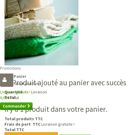
Promotions
Panier
Produit ajouté au panier avec succès
Aucun produit
Livraison
Quantité
Livraison gratuite !
Total
Total
0,00 €
Commander
Il y a 1 produit dans votre panier.
Total produits TTC
Frais de port TTC
Livraison gratuite !
Total TTC