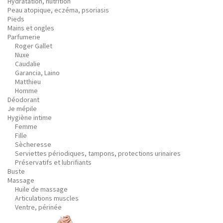
Hydratation, nutrition
Peau atopique, eczéma, psoriasis
Pieds
Mains et ongles
Parfumerie
Roger Gallet
Nuxe
Caudalie
Garancia, Laino
Matthieu
Homme
Déodorant
Je mépile
Hygiène intime
Femme
Fille
Sècheresse
Serviettes périodiques, tampons, protections urinaires
Préservatifs et lubrifiants
Buste
Massage
Huile de massage
Articulations muscles
Ventre, périnée