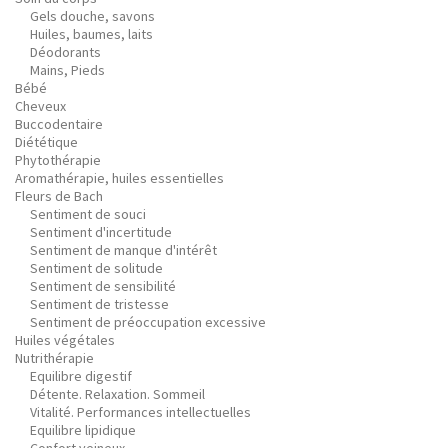
Gels douche, savons
Huiles, baumes, laits
Déodorants
Mains, Pieds
Bébé
Cheveux
Buccodentaire
Diététique
Phytothérapie
Aromathérapie, huiles essentielles
Fleurs de Bach
Sentiment de souci
Sentiment d'incertitude
Sentiment de manque d'intérêt
Sentiment de solitude
Sentiment de sensibilité
Sentiment de tristesse
Sentiment de préoccupation excessive
Huiles végétales
Nutrithérapie
Equilibre digestif
Détente. Relaxation. Sommeil
Vitalité. Performances intellectuelles
Equilibre lipidique