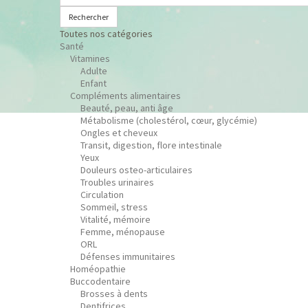
Rechercher
Toutes nos catégories
Santé
Vitamines
Adulte
Enfant
Compléments alimentaires
Beauté, peau, anti âge
Métabolisme (cholestérol, cœur, glycémie)
Ongles et cheveux
Transit, digestion, flore intestinale
Yeux
Douleurs osteo-articulaires
Troubles urinaires
Circulation
Sommeil, stress
Vitalité, mémoire
Femme, ménopause
ORL
Défenses immunitaires
Homéopathie
Buccodentaire
Brosses à dents
Dentifrices