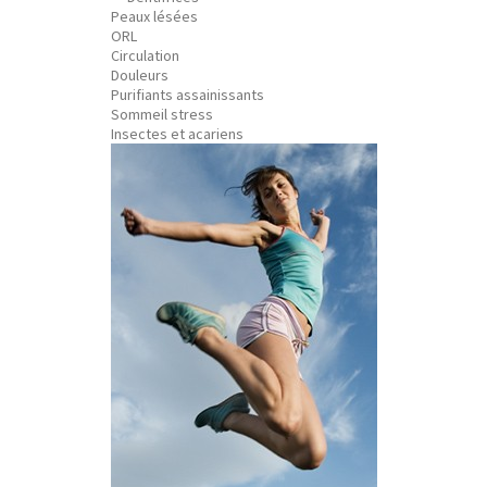
Peaux lésées
ORL
Circulation
Douleurs
Purifiants assainissants
Sommeil stress
Insectes et acariens