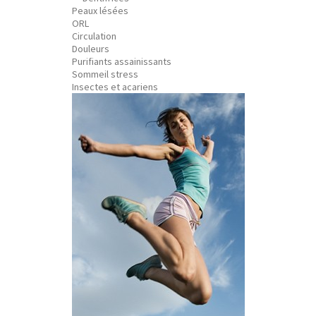
Peaux lésées
ORL
Circulation
Douleurs
Purifiants assainissants
Sommeil stress
Insectes et acariens