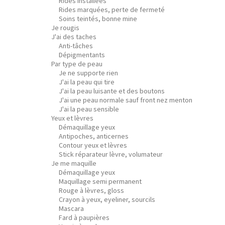
Rides installées
Rides marquées, perte de fermeté
Soins teintés, bonne mine
Je rougis
J'ai des taches
Anti-tâches
Dépigmentants
Par type de peau
Je ne supporte rien
J'ai la peau qui tire
J'ai la peau luisante et des boutons
J'ai une peau normale sauf front nez menton
J'ai la peau sensible
Yeux et lèvres
Démaquillage yeux
Antipoches, anticernes
Contour yeux et lèvres
Stick réparateur lèvre, volumateur
Je me maquille
Démaquillage yeux
Maquillage semi permanent
Rouge à lèvres, gloss
Crayon à yeux, eyeliner, sourcils
Mascara
Fard à paupières