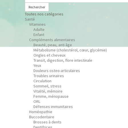
Rechercher
Toutes nos catégories
Santé
Vitamines
Adulte
Enfant
Compléments alimentaires
Beauté, peau, anti âge
Métabolisme (cholestérol, cœur, glycémie)
Ongles et cheveux
Transit, digestion, flore intestinale
Yeux
Douleurs osteo-articulaires
Troubles urinaires
Circulation
Sommeil, stress
Vitalité, mémoire
Femme, ménopause
ORL
Défenses immunitaires
Homéopathie
Buccodentaire
Brosses à dents
Dentifrices