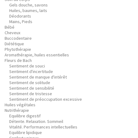
Gels douche, savons
Huiles, baumes, laits
Déodorants
Mains, Pieds
Bébé
Cheveux
Buccodentaire
Diététique
Phytothérapie
Aromathérapie, huiles essentielles
Fleurs de Bach
Sentiment de souci
Sentiment d'incertitude
Sentiment de manque d'intérêt
Sentiment de solitude
Sentiment de sensibilité
Sentiment de tristesse
Sentiment de préoccupation excessive
Huiles végétales
Nutrithérapie
Equilibre digestif
Détente. Relaxation. Sommeil
Vitalité. Performances intellectuelles
Equilibre lipidique