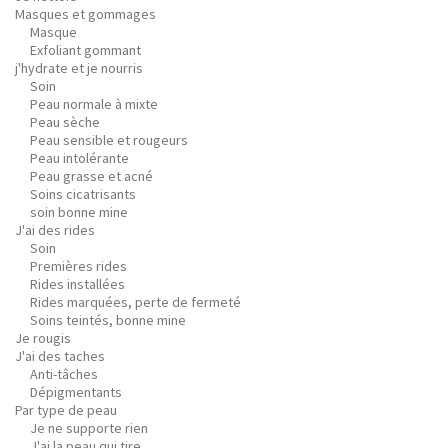
Masques et gommages
Masque
Exfoliant gommant
j'hydrate et je nourris
Soin
Peau normale à mixte
Peau sèche
Peau sensible et rougeurs
Peau intolérante
Peau grasse et acné
Soins cicatrisants
soin bonne mine
J'ai des rides
Soin
Premières rides
Rides installées
Rides marquées, perte de fermeté
Soins teintés, bonne mine
Je rougis
J'ai des taches
Anti-tâches
Dépigmentants
Par type de peau
Je ne supporte rien
J'ai la peau qui tire