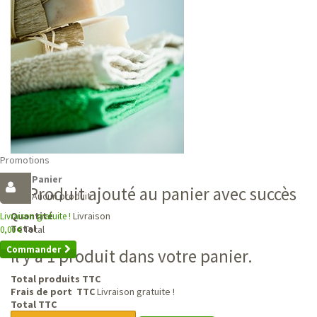
Promotions
Panier
Produit ajouté au panier avec succès
Aucun produit
Livraison
Quantité
Livraison gratuite !
Total
Total
0,00 €
Commander
Il y a 1 produit dans votre panier.
Total produits TTC
Frais de port TTC
Livraison gratuite !
Total TTC