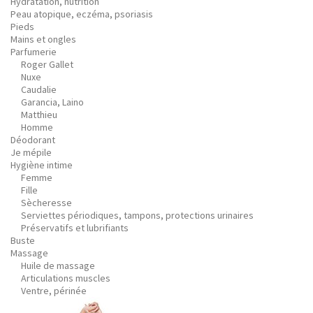
Hydratation, nutrition
Peau atopique, eczéma, psoriasis
Pieds
Mains et ongles
Parfumerie
Roger Gallet
Nuxe
Caudalie
Garancia, Laino
Matthieu
Homme
Déodorant
Je mépile
Hygiène intime
Femme
Fille
Sècheresse
Serviettes périodiques, tampons, protections urinaires
Préservatifs et lubrifiants
Buste
Massage
Huile de massage
Articulations muscles
Ventre, périnée