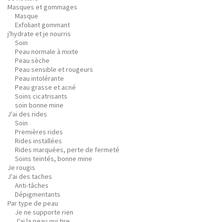
Masques et gommages
Masque
Exfoliant gommant
j'hydrate et je nourris
Soin
Peau normale à mixte
Peau sèche
Peau sensible et rougeurs
Peau intolérante
Peau grasse et acné
Soins cicatrisants
soin bonne mine
J'ai des rides
Soin
Premières rides
Rides installées
Rides marquées, perte de fermeté
Soins teintés, bonne mine
Je rougis
J'ai des taches
Anti-tâches
Dépigmentants
Par type de peau
Je ne supporte rien
J'ai la peau qui tire