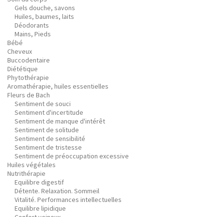
Gels douche, savons
Huiles, baumes, laits
Déodorants
Mains, Pieds
Bébé
Cheveux
Buccodentaire
Diététique
Phytothérapie
Aromathérapie, huiles essentielles
Fleurs de Bach
Sentiment de souci
Sentiment d'incertitude
Sentiment de manque d'intérêt
Sentiment de solitude
Sentiment de sensibilité
Sentiment de tristesse
Sentiment de préoccupation excessive
Huiles végétales
Nutrithérapie
Equilibre digestif
Détente. Relaxation. Sommeil
Vitalité. Performances intellectuelles
Equilibre lipidique