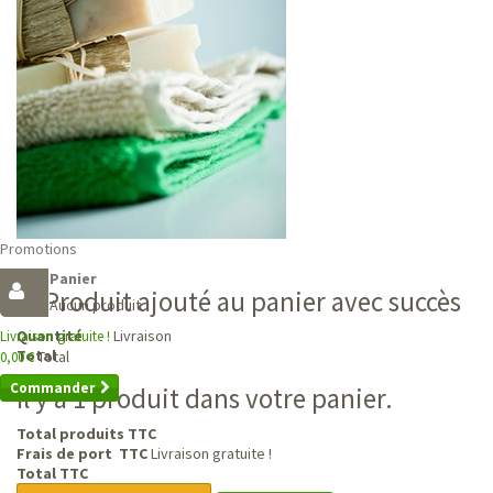
Promotions
Panier
Produit ajouté au panier avec succès
Aucun produit
Livraison
Quantité
Livraison gratuite !
Total
Total
0,00 €
Commander
Il y a 1 produit dans votre panier.
Total produits TTC
Frais de port TTC
Livraison gratuite !
Total TTC