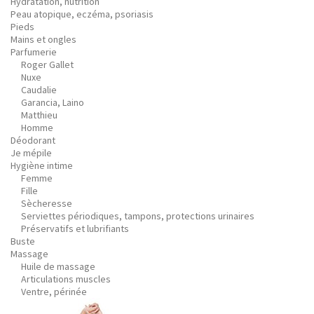
Hydratation, nutrition
Peau atopique, eczéma, psoriasis
Pieds
Mains et ongles
Parfumerie
Roger Gallet
Nuxe
Caudalie
Garancia, Laino
Matthieu
Homme
Déodorant
Je mépile
Hygiène intime
Femme
Fille
Sècheresse
Serviettes périodiques, tampons, protections urinaires
Préservatifs et lubrifiants
Buste
Massage
Huile de massage
Articulations muscles
Ventre, périnée