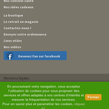
Nos conseils santé
Nos idées cadeaux
La boutique
Le retrait en magasin
Contactez-nous !
Envoyez votre ordonnance
Liens utiles
Nos vidéos
Devenez Fan sur facebook
Mentions légales
Plan du site
En poursuivant votre navigation, vous acceptez
Conditions générales de vente
l'utilisation de cookies pour vous proposer des
services et offres adaptés à vos centres d'intérêts et
Conception BM Services
Fermer
mesurer la fréquentation de nos services.
Pour en savoir plus et paramétrer les cookies,
cliquez
ici
.