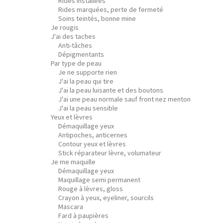
Rides installées
Rides marquées, perte de fermeté
Soins teintés, bonne mine
Je rougis
J'ai des taches
Anti-tâches
Dépigmentants
Par type de peau
Je ne supporte rien
J'ai la peau qui tire
J'ai la peau luisante et des boutons
J'ai une peau normale sauf front nez menton
J'ai la peau sensible
Yeux et lèvres
Démaquillage yeux
Antipoches, anticernes
Contour yeux et lèvres
Stick réparateur lèvre, volumateur
Je me maquille
Démaquillage yeux
Maquillage semi permanent
Rouge à lèvres, gloss
Crayon à yeux, eyeliner, sourcils
Mascara
Fard à paupières