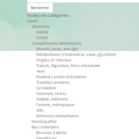
Rechercher
Toutes nos catégories
Santé
Vitamines
Adulte
Enfant
Compléments alimentaires
Beauté, peau, anti âge
Métabolisme (cholestérol, cœur, glycémie)
Ongles et cheveux
Transit, digestion, flore intestinale
Yeux
Douleurs osteo-articulaires
Troubles urinaires
Circulation
Sommeil, stress
Vitalité, mémoire
Femme, ménopause
ORL
Défenses immunitaires
Homéopathie
Buccodentaire
Brosses à dents
Dentifrices