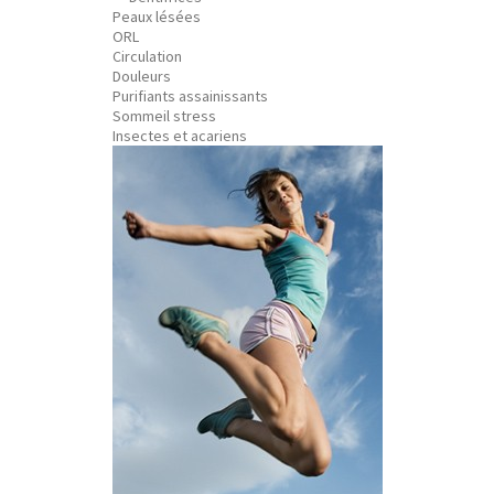
Peaux lésées
ORL
Circulation
Douleurs
Purifiants assainissants
Sommeil stress
Insectes et acariens