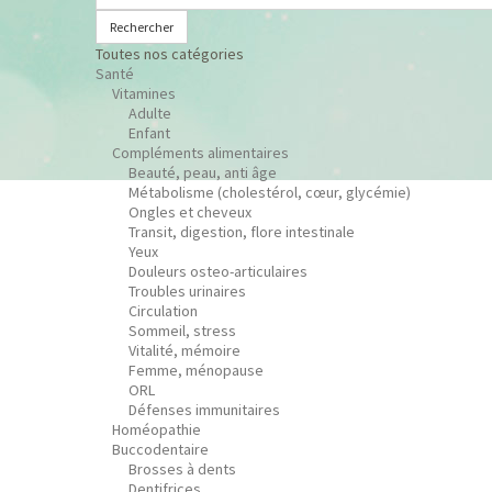
Rechercher
Toutes nos catégories
Santé
Vitamines
Adulte
Enfant
Compléments alimentaires
Beauté, peau, anti âge
Métabolisme (cholestérol, cœur, glycémie)
Ongles et cheveux
Transit, digestion, flore intestinale
Yeux
Douleurs osteo-articulaires
Troubles urinaires
Circulation
Sommeil, stress
Vitalité, mémoire
Femme, ménopause
ORL
Défenses immunitaires
Homéopathie
Buccodentaire
Brosses à dents
Dentifrices