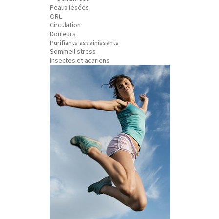
Peaux lésées
ORL
Circulation
Douleurs
Purifiants assainissants
Sommeil stress
Insectes et acariens