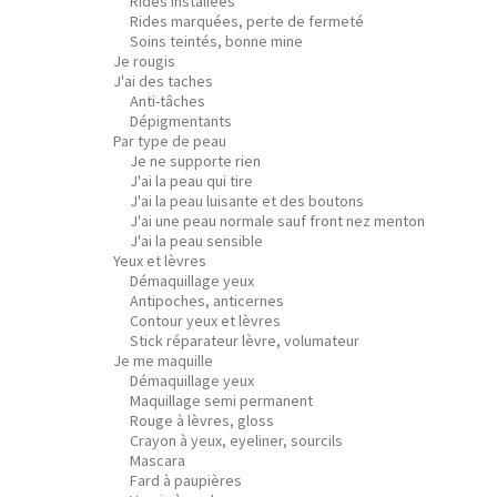
Rides installées
Rides marquées, perte de fermeté
Soins teintés, bonne mine
Je rougis
J'ai des taches
Anti-tâches
Dépigmentants
Par type de peau
Je ne supporte rien
J'ai la peau qui tire
J'ai la peau luisante et des boutons
J'ai une peau normale sauf front nez menton
J'ai la peau sensible
Yeux et lèvres
Démaquillage yeux
Antipoches, anticernes
Contour yeux et lèvres
Stick réparateur lèvre, volumateur
Je me maquille
Démaquillage yeux
Maquillage semi permanent
Rouge à lèvres, gloss
Crayon à yeux, eyeliner, sourcils
Mascara
Fard à paupières