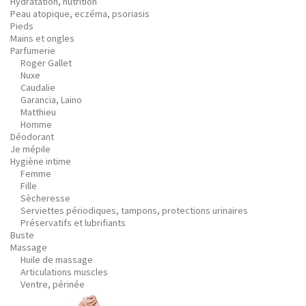
Hydratation, nutrition
Peau atopique, eczéma, psoriasis
Pieds
Mains et ongles
Parfumerie
Roger Gallet
Nuxe
Caudalie
Garancia, Laino
Matthieu
Homme
Déodorant
Je mépile
Hygiène intime
Femme
Fille
Sècheresse
Serviettes périodiques, tampons, protections urinaires
Préservatifs et lubrifiants
Buste
Massage
Huile de massage
Articulations muscles
Ventre, périnée