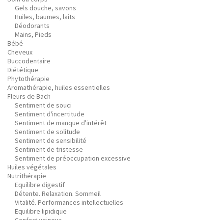
Gels douche, savons
Huiles, baumes, laits
Déodorants
Mains, Pieds
Bébé
Cheveux
Buccodentaire
Diététique
Phytothérapie
Aromathérapie, huiles essentielles
Fleurs de Bach
Sentiment de souci
Sentiment d'incertitude
Sentiment de manque d'intérêt
Sentiment de solitude
Sentiment de sensibilité
Sentiment de tristesse
Sentiment de préoccupation excessive
Huiles végétales
Nutrithérapie
Equilibre digestif
Détente. Relaxation. Sommeil
Vitalité. Performances intellectuelles
Equilibre lipidique