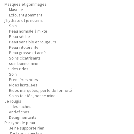
Masques et gommages
Masque
Exfoliant gommant
j'hydrate et je nourris
Soin
Peau normale à mixte
Peau sèche
Peau sensible et rougeurs
Peau intolérante
Peau grasse et acné
Soins cicatrisants
soin bonne mine
J'ai des rides
Soin
Premières rides
Rides installées
Rides marquées, perte de fermeté
Soins teintés, bonne mine
Je rougis
J'ai des taches
Anti-tâches
Dépigmentants
Par type de peau
Je ne supporte rien
J'ai la peau qui tire