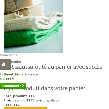
Promotions
Panier
Produit ajouté au panier avec succès
Aucun produit
Livraison
Quantité
Livraison gratuite !
Total
Total
0,00 €
Commander
Il y a 1 produit dans votre panier.
Total produits TTC
Frais de port TTC
Livraison gratuite !
Total TTC