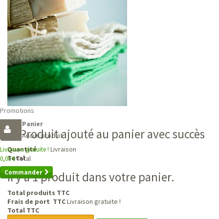
Promotions
Panier
Produit ajouté au panier avec succès
Aucun produit
Livraison
Quantité
Livraison gratuite !
Total
Total
0,00 €
Commander
Il y a 1 produit dans votre panier.
Total produits TTC
Frais de port TTC
Livraison gratuite !
Total TTC