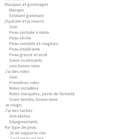
Masques et gommages
Masque
Exfoliant gommant
j'hydrate et je nourris
Soin
Peau normale à mixte
Peau sèche
Peau sensible et rougeurs
Peau intolérante
Peau grasse et acné
Soins cicatrisants
soin bonne mine
J'ai des rides
Soin
Premières rides
Rides installées
Rides marquées, perte de fermeté
Soins teintés, bonne mine
Je rougis
J'ai des taches
Anti-tâches
Dépigmentants
Par type de peau
Je ne supporte rien
J'ai la peau qui tire