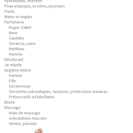
Hydratation, nutrition
Peau atopique, eczéma, psoriasis
Pieds
Mains et ongles
Parfumerie
Roger Gallet
Nuxe
Caudalie
Garancia, Laino
Matthieu
Homme
Déodorant
Je mépile
Hygiène intime
Femme
Fille
Sècheresse
Serviettes périodiques, tampons, protections urinaires
Préservatifs et lubrifiants
Buste
Massage
Huile de massage
Articulations muscles
Ventre, périnée