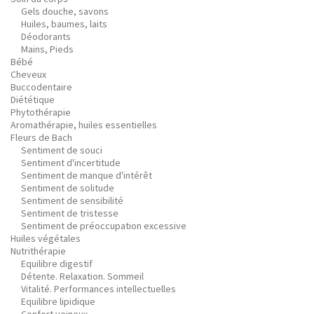
Gels douche, savons
Huiles, baumes, laits
Déodorants
Mains, Pieds
Bébé
Cheveux
Buccodentaire
Diététique
Phytothérapie
Aromathérapie, huiles essentielles
Fleurs de Bach
Sentiment de souci
Sentiment d'incertitude
Sentiment de manque d'intérêt
Sentiment de solitude
Sentiment de sensibilité
Sentiment de tristesse
Sentiment de préoccupation excessive
Huiles végétales
Nutrithérapie
Equilibre digestif
Détente. Relaxation. Sommeil
Vitalité. Performances intellectuelles
Equilibre lipidique