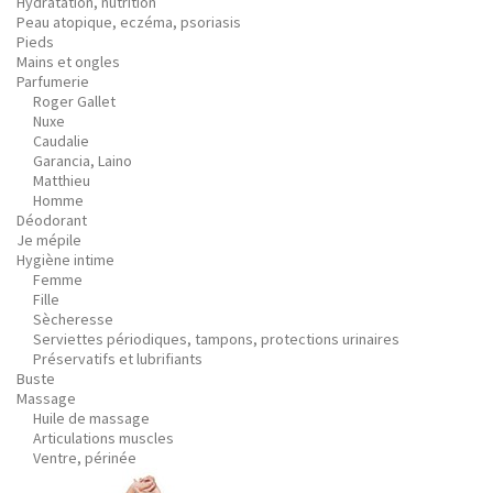
Hydratation, nutrition
Peau atopique, eczéma, psoriasis
Pieds
Mains et ongles
Parfumerie
Roger Gallet
Nuxe
Caudalie
Garancia, Laino
Matthieu
Homme
Déodorant
Je mépile
Hygiène intime
Femme
Fille
Sècheresse
Serviettes périodiques, tampons, protections urinaires
Préservatifs et lubrifiants
Buste
Massage
Huile de massage
Articulations muscles
Ventre, périnée