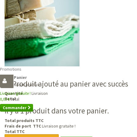
Promotions
Panier
Produit ajouté au panier avec succès
Aucun produit
Livraison
Quantité
Livraison gratuite !
Total
Total
0,00 €
Commander
Il y a 1 produit dans votre panier.
Total produits TTC
Frais de port TTC
Livraison gratuite !
Total TTC