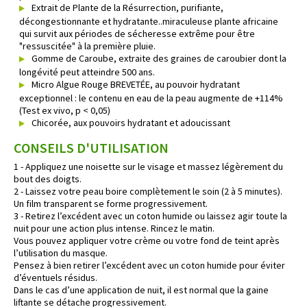
Extrait de Plante de la Résurrection, purifiante,
décongestionnante et hydratante..miraculeuse plante africaine
qui survit aux périodes de sécheresse extrême pour être
"ressuscitée" à la première pluie.
Gomme de Caroube, extraite des graines de caroubier dont la
longévité peut atteindre 500 ans.
Micro Algue Rouge BREVETÉE, au pouvoir hydratant
exceptionnel : le contenu en eau de la peau augmente de +114%
(Test ex vivo, p < 0,05)
Chicorée, aux pouvoirs hydratant et adoucissant
CONSEILS D'UTILISATION
1 - Appliquez une noisette sur le visage et massez légèrement du
bout des doigts.
2 - Laissez votre peau boire complètement le soin (2 à 5 minutes).
Un film transparent se forme progressivement.
3 - Retirez l’excédent avec un coton humide ou laissez agir toute la
nuit pour une action plus intense. Rincez le matin.
Vous pouvez appliquer votre crème ou votre fond de teint après
l’utilisation du masque.
Pensez à bien retirer l’excédent avec un coton humide pour éviter
d’éventuels résidus.
Dans le cas d’une application de nuit, il est normal que la gaine
liftante se détache progressivement.