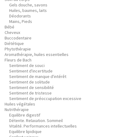
Gels douche, savons
Huiles, baumes, laits
Déodorants
Mains, Pieds
Bébé
Cheveux
Buccodentaire
Diététique
Phytothérapie
Aromathérapie, huiles essentielles
Fleurs de Bach
Sentiment de souci
Sentiment d'incertitude
Sentiment de manque d'intérêt
Sentiment de solitude
Sentiment de sensibilité
Sentiment de tristesse
Sentiment de préoccupation excessive
Huiles végétales
Nutrithérapie
Equilibre digestif
Détente. Relaxation. Sommeil
Vitalité. Performances intellectuelles
Equilibre lipidique