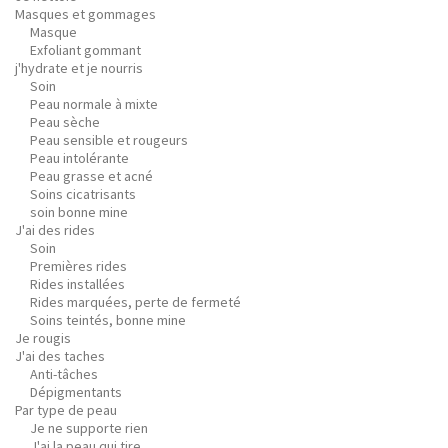
Masques et gommages
Masque
Exfoliant gommant
j'hydrate et je nourris
Soin
Peau normale à mixte
Peau sèche
Peau sensible et rougeurs
Peau intolérante
Peau grasse et acné
Soins cicatrisants
soin bonne mine
J'ai des rides
Soin
Premières rides
Rides installées
Rides marquées, perte de fermeté
Soins teintés, bonne mine
Je rougis
J'ai des taches
Anti-tâches
Dépigmentants
Par type de peau
Je ne supporte rien
J'ai la peau qui tire