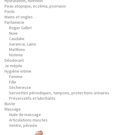
Hydratation, nutrition
Peau atopique, eczéma, psoriasis
Pieds
Mains et ongles
Parfumerie
Roger Gallet
Nuxe
Caudalie
Garancia, Laino
Matthieu
Homme
Déodorant
Je mépile
Hygiène intime
Femme
Fille
Sècheresse
Serviettes périodiques, tampons, protections urinaires
Préservatifs et lubrifiants
Buste
Massage
Huile de massage
Articulations muscles
Ventre, périnée