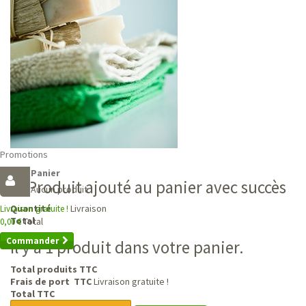
Promotions
Panier
Produit ajouté au panier avec succès
Aucun produit
Livraison
Quantité
Livraison gratuite !
Total
Total
0,00 €
Commander
Il y a 1 produit dans votre panier.
Total produits TTC
Frais de port TTC
Livraison gratuite !
Total TTC