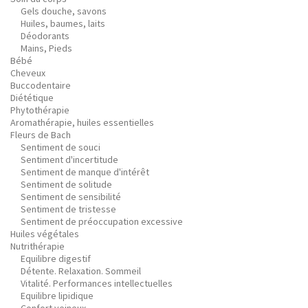
Gels douche, savons
Huiles, baumes, laits
Déodorants
Mains, Pieds
Bébé
Cheveux
Buccodentaire
Diététique
Phytothérapie
Aromathérapie, huiles essentielles
Fleurs de Bach
Sentiment de souci
Sentiment d'incertitude
Sentiment de manque d'intérêt
Sentiment de solitude
Sentiment de sensibilité
Sentiment de tristesse
Sentiment de préoccupation excessive
Huiles végétales
Nutrithérapie
Equilibre digestif
Détente. Relaxation. Sommeil
Vitalité. Performances intellectuelles
Equilibre lipidique