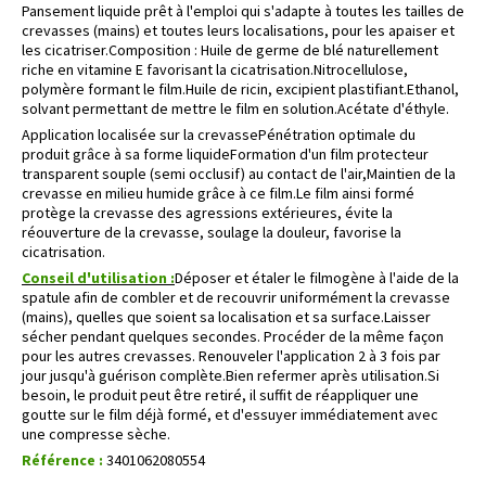
Pansement liquide prêt à l'emploi qui s'adapte à toutes les tailles de
crevasses (mains) et toutes leurs localisations, pour les apaiser et
les cicatriser.Composition : Huile de germe de blé naturellement
riche en vitamine E favorisant la cicatrisation.Nitrocellulose,
polymère formant le film.Huile de ricin, excipient plastifiant.Ethanol,
solvant permettant de mettre le film en solution.Acétate d'éthyle.
Application localisée sur la crevassePénétration optimale du
produit grâce à sa forme liquideFormation d'un film protecteur
transparent souple (semi occlusif) au contact de l'air,Maintien de la
crevasse en milieu humide grâce à ce film.Le film ainsi formé
protège la crevasse des agressions extérieures, évite la
réouverture de la crevasse, soulage la douleur, favorise la
cicatrisation.
Conseil d'utilisation :
Déposer et étaler le filmogène à l'aide de la
spatule afin de combler et de recouvrir uniformément la crevasse
(mains), quelles que soient sa localisation et sa surface.Laisser
sécher pendant quelques secondes. Procéder de la même façon
pour les autres crevasses. Renouveler l'application 2 à 3 fois par
jour jusqu'à guérison complète.Bien refermer après utilisation.Si
besoin, le produit peut être retiré, il suffit de réappliquer une
goutte sur le film déjà formé, et d'essuyer immédiatement avec
une compresse sèche.
Référence :
3401062080554