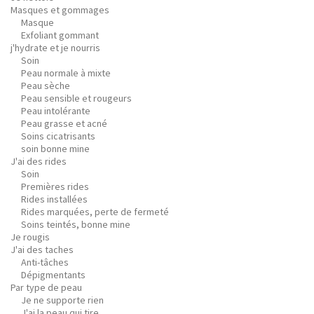
Masques et gommages
Masque
Exfoliant gommant
j'hydrate et je nourris
Soin
Peau normale à mixte
Peau sèche
Peau sensible et rougeurs
Peau intolérante
Peau grasse et acné
Soins cicatrisants
soin bonne mine
J'ai des rides
Soin
Premières rides
Rides installées
Rides marquées, perte de fermeté
Soins teintés, bonne mine
Je rougis
J'ai des taches
Anti-tâches
Dépigmentants
Par type de peau
Je ne supporte rien
J'ai la peau qui tire