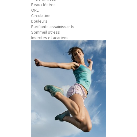
Peaux lésées
ORL
Circulation
Douleurs
Purifiants assainissants
Sommeil stress
Insectes et acariens