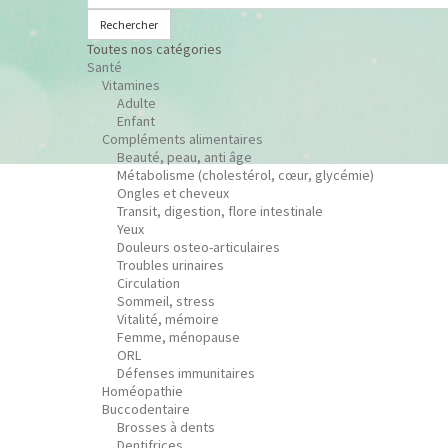
Rechercher
Toutes nos catégories
Santé
Vitamines
Adulte
Enfant
Compléments alimentaires
Beauté, peau, anti âge
Métabolisme (cholestérol, cœur, glycémie)
Ongles et cheveux
Transit, digestion, flore intestinale
Yeux
Douleurs osteo-articulaires
Troubles urinaires
Circulation
Sommeil, stress
Vitalité, mémoire
Femme, ménopause
ORL
Défenses immunitaires
Homéopathie
Buccodentaire
Brosses à dents
Dentifrices