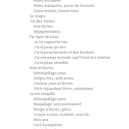
Rides installées
Rides marquées, perte de fermeté
Soins teintés, bonne mine
Je rougis
J'ai des taches
Anti-tâches
Dépigmentants
Par type de peau
Je ne supporte rien
J'ai la peau qui tire
J'ai la peau luisante et des boutons
J'ai une peau normale sauf front nez menton
J'ai la peau sensible
Yeux et lèvres
Démaquillage yeux
Antipoches, anticernes
Contour yeux et lèvres
Stick réparateur lèvre, volumateur
Je me maquille
Démaquillage yeux
Maquillage semi permanent
Rouge à lèvres, gloss
Crayon à yeux, eyeliner, sourcils
Mascara
Fard à paupières