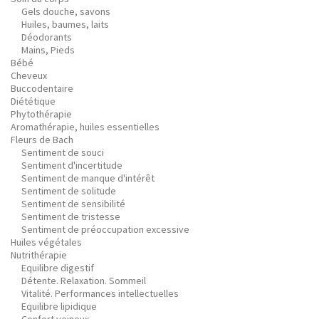
Gels douche, savons
Huiles, baumes, laits
Déodorants
Mains, Pieds
Bébé
Cheveux
Buccodentaire
Diététique
Phytothérapie
Aromathérapie, huiles essentielles
Fleurs de Bach
Sentiment de souci
Sentiment d'incertitude
Sentiment de manque d'intérêt
Sentiment de solitude
Sentiment de sensibilité
Sentiment de tristesse
Sentiment de préoccupation excessive
Huiles végétales
Nutrithérapie
Equilibre digestif
Détente. Relaxation. Sommeil
Vitalité. Performances intellectuelles
Equilibre lipidique