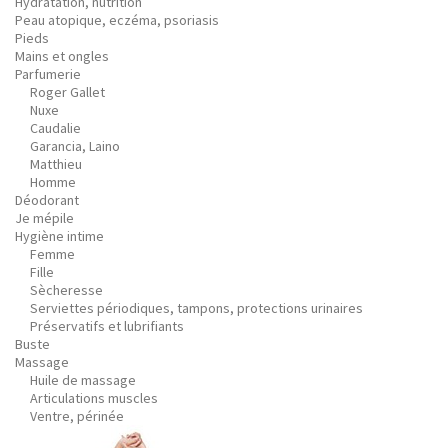
Hydratation, nutrition
Peau atopique, eczéma, psoriasis
Pieds
Mains et ongles
Parfumerie
Roger Gallet
Nuxe
Caudalie
Garancia, Laino
Matthieu
Homme
Déodorant
Je mépile
Hygiène intime
Femme
Fille
Sècheresse
Serviettes périodiques, tampons, protections urinaires
Préservatifs et lubrifiants
Buste
Massage
Huile de massage
Articulations muscles
Ventre, périnée