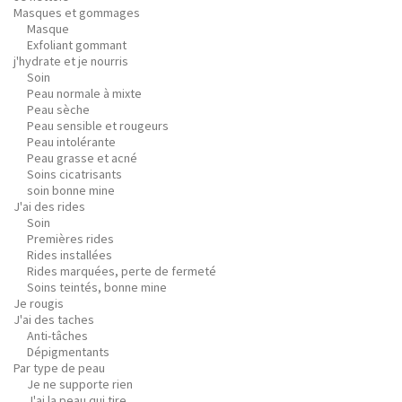
Masques et gommages
Masque
Exfoliant gommant
j'hydrate et je nourris
Soin
Peau normale à mixte
Peau sèche
Peau sensible et rougeurs
Peau intolérante
Peau grasse et acné
Soins cicatrisants
soin bonne mine
J'ai des rides
Soin
Premières rides
Rides installées
Rides marquées, perte de fermeté
Soins teintés, bonne mine
Je rougis
J'ai des taches
Anti-tâches
Dépigmentants
Par type de peau
Je ne supporte rien
J'ai la peau qui tire