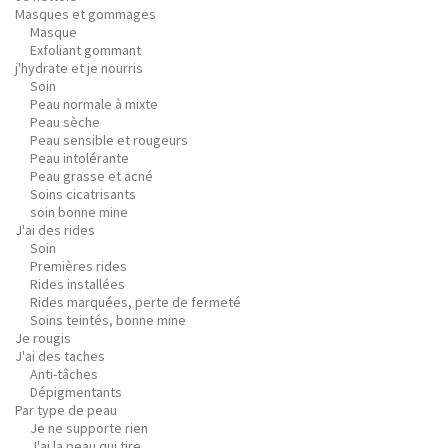
Masques et gommages
Masque
Exfoliant gommant
j'hydrate et je nourris
Soin
Peau normale à mixte
Peau sèche
Peau sensible et rougeurs
Peau intolérante
Peau grasse et acné
Soins cicatrisants
soin bonne mine
J'ai des rides
Soin
Premières rides
Rides installées
Rides marquées, perte de fermeté
Soins teintés, bonne mine
Je rougis
J'ai des taches
Anti-tâches
Dépigmentants
Par type de peau
Je ne supporte rien
J'ai la peau qui tire