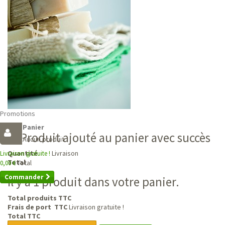
Promotions
Panier
Produit ajouté au panier avec succès
Aucun produit
Livraison
Quantité
Livraison gratuite !
Total
Total
0,00 €
Commander
Il y a 1 produit dans votre panier.
Total produits TTC
Frais de port TTC
Livraison gratuite !
Total TTC