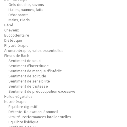
Gels douche, savons
Huiles, baumes, laits
Déodorants
Mains, Pieds
Bébé
Cheveux
Buccodentaire
Diététique
Phytothérapie
Aromathérapie, huiles essentielles
Fleurs de Bach
Sentiment de souci
Sentiment d'incertitude
Sentiment de manque d'intérêt
Sentiment de solitude
Sentiment de sensibilité
Sentiment de tristesse
Sentiment de préoccupation excessive
Huiles végétales
Nutrithérapie
Equilibre digestif
Détente. Relaxation. Sommeil
Vitalité. Performances intellectuelles
Equilibre lipidique