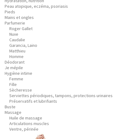
Hydratation, nutrition
Peau atopique, eczéma, psoriasis
Pieds
Mains et ongles
Parfumerie
Roger Gallet
Nuxe
Caudalie
Garancia, Laino
Matthieu
Homme
Déodorant
Je mépile
Hygiène intime
Femme
Fille
Sècheresse
Serviettes périodiques, tampons, protections urinaires
Préservatifs et lubrifiants
Buste
Massage
Huile de massage
Articulations muscles
Ventre, périnée