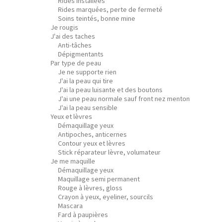
Rides installées
Rides marquées, perte de fermeté
Soins teintés, bonne mine
Je rougis
J'ai des taches
Anti-tâches
Dépigmentants
Par type de peau
Je ne supporte rien
J'ai la peau qui tire
J'ai la peau luisante et des boutons
J'ai une peau normale sauf front nez menton
J'ai la peau sensible
Yeux et lèvres
Démaquillage yeux
Antipoches, anticernes
Contour yeux et lèvres
Stick réparateur lèvre, volumateur
Je me maquille
Démaquillage yeux
Maquillage semi permanent
Rouge à lèvres, gloss
Crayon à yeux, eyeliner, sourcils
Mascara
Fard à paupières