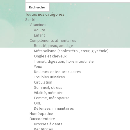
Rechercher
Toutes nos catégories
Santé
Vitamines
Adulte
Enfant
Compléments alimentaires
Beauté, peau, anti âge
Métabolisme (cholestérol, cœur, glycémie)
Ongles et cheveux
Transit, digestion, flore intestinale
Yeux
Douleurs osteo-articulaires
Troubles urinaires
Circulation
Sommeil, stress
Vitalité, mémoire
Femme, ménopause
ORL
Défenses immunitaires
Homéopathie
Buccodentaire
Brosses à dents
Dentifrices