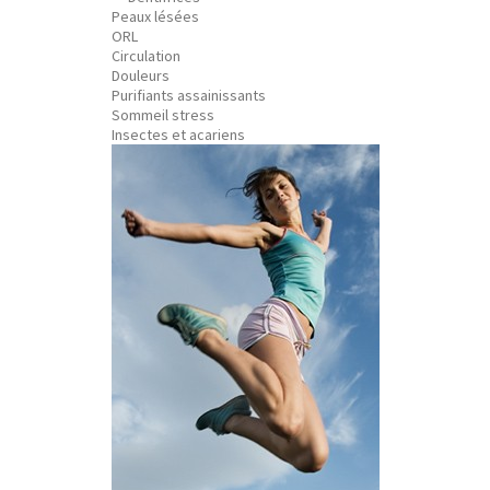
Peaux lésées
ORL
Circulation
Douleurs
Purifiants assainissants
Sommeil stress
Insectes et acariens