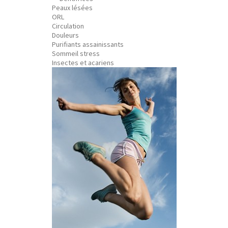
Peaux lésées
ORL
Circulation
Douleurs
Purifiants assainissants
Sommeil stress
Insectes et acariens