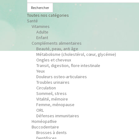
Rechercher
Toutes nos catégories
Santé
Vitamines
Adulte
Enfant
Compléments alimentaires
Beauté, peau, anti âge
Métabolisme (cholestérol, cœur, glycémie)
Ongles et cheveux
Transit, digestion, flore intestinale
Yeux
Douleurs osteo-articulaires
Troubles urinaires
Circulation
Sommeil, stress
Vitalité, mémoire
Femme, ménopause
ORL
Défenses immunitaires
Homéopathie
Buccodentaire
Brosses à dents
Dentifrices