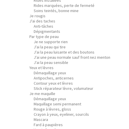
Rides installées
Rides marquées, perte de fermeté
Soins teintés, bonne mine
Je rougis
J'ai des taches
Anti-tâches
Dépigmentants
Par type de peau
Je ne supporte rien
J'ai la peau qui tire
J'ai la peau luisante et des boutons
J'ai une peau normale sauf front nez menton
J'ai la peau sensible
Yeux et lèvres
Démaquillage yeux
Antipoches, anticernes
Contour yeux et lèvres
Stick réparateur lèvre, volumateur
Je me maquille
Démaquillage yeux
Maquillage semi permanent
Rouge à lèvres, gloss
Crayon à yeux, eyeliner, sourcils
Mascara
Fard à paupières