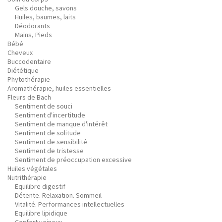
Gels douche, savons
Huiles, baumes, laits
Déodorants
Mains, Pieds
Bébé
Cheveux
Buccodentaire
Diététique
Phytothérapie
Aromathérapie, huiles essentielles
Fleurs de Bach
Sentiment de souci
Sentiment d'incertitude
Sentiment de manque d'intérêt
Sentiment de solitude
Sentiment de sensibilité
Sentiment de tristesse
Sentiment de préoccupation excessive
Huiles végétales
Nutrithérapie
Equilibre digestif
Détente. Relaxation. Sommeil
Vitalité. Performances intellectuelles
Equilibre lipidique