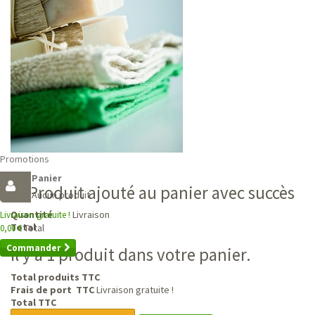
Promotions
Panier
Produit ajouté au panier avec succès
Aucun produit
Livraison
Quantité
Livraison gratuite !
Total
Total
0,00 €
Commander
Il y a 1 produit dans votre panier.
Total produits TTC
Frais de port TTC
Livraison gratuite !
Total TTC