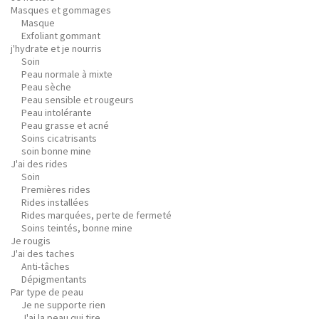
Masques et gommages
Masque
Exfoliant gommant
j'hydrate et je nourris
Soin
Peau normale à mixte
Peau sèche
Peau sensible et rougeurs
Peau intolérante
Peau grasse et acné
Soins cicatrisants
soin bonne mine
J'ai des rides
Soin
Premières rides
Rides installées
Rides marquées, perte de fermeté
Soins teintés, bonne mine
Je rougis
J'ai des taches
Anti-tâches
Dépigmentants
Par type de peau
Je ne supporte rien
J'ai la peau qui tire