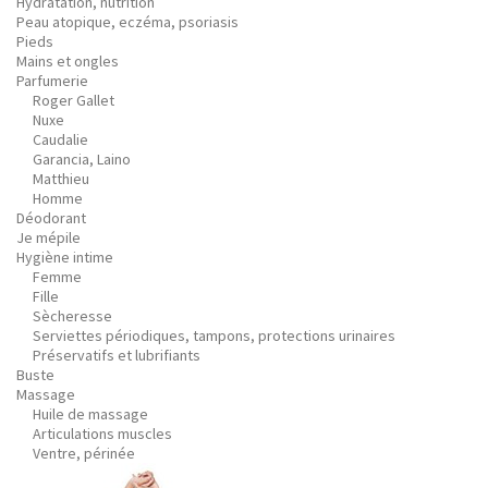
Hydratation, nutrition
Peau atopique, eczéma, psoriasis
Pieds
Mains et ongles
Parfumerie
Roger Gallet
Nuxe
Caudalie
Garancia, Laino
Matthieu
Homme
Déodorant
Je mépile
Hygiène intime
Femme
Fille
Sècheresse
Serviettes périodiques, tampons, protections urinaires
Préservatifs et lubrifiants
Buste
Massage
Huile de massage
Articulations muscles
Ventre, périnée