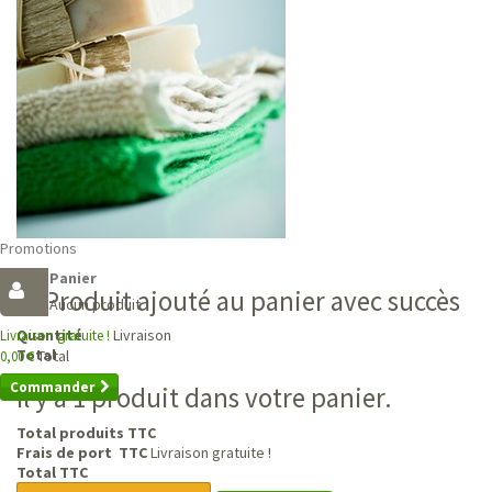
Promotions
Panier
Produit ajouté au panier avec succès
Aucun produit
Livraison
Quantité
Livraison gratuite !
Total
Total
0,00 €
Commander
Il y a 1 produit dans votre panier.
Total produits TTC
Frais de port TTC
Livraison gratuite !
Total TTC