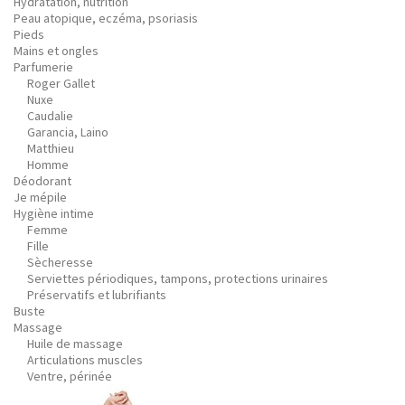
Hydratation, nutrition
Peau atopique, eczéma, psoriasis
Pieds
Mains et ongles
Parfumerie
Roger Gallet
Nuxe
Caudalie
Garancia, Laino
Matthieu
Homme
Déodorant
Je mépile
Hygiène intime
Femme
Fille
Sècheresse
Serviettes périodiques, tampons, protections urinaires
Préservatifs et lubrifiants
Buste
Massage
Huile de massage
Articulations muscles
Ventre, périnée