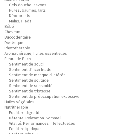
Gels douche, savons
Huiles, baumes, laits
Déodorants
Mains, Pieds
Bébé
Cheveux
Buccodentaire
Diététique
Phytothérapie
Aromathérapie, huiles essentielles
Fleurs de Bach
Sentiment de souci
Sentiment d'incertitude
Sentiment de manque d'intérêt
Sentiment de solitude
Sentiment de sensibilité
Sentiment de tristesse
Sentiment de préoccupation excessive
Huiles végétales
Nutrithérapie
Equilibre digestif
Détente. Relaxation. Sommeil
Vitalité. Performances intellectuelles
Equilibre lipidique