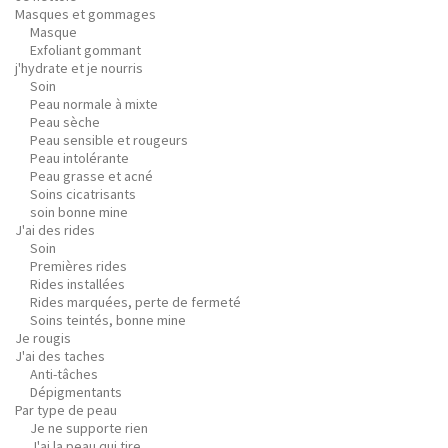
Masques et gommages
Masque
Exfoliant gommant
j'hydrate et je nourris
Soin
Peau normale à mixte
Peau sèche
Peau sensible et rougeurs
Peau intolérante
Peau grasse et acné
Soins cicatrisants
soin bonne mine
J'ai des rides
Soin
Premières rides
Rides installées
Rides marquées, perte de fermeté
Soins teintés, bonne mine
Je rougis
J'ai des taches
Anti-tâches
Dépigmentants
Par type de peau
Je ne supporte rien
J'ai la peau qui tire