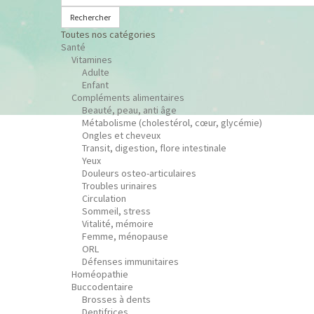
Rechercher
Toutes nos catégories
Santé
Vitamines
Adulte
Enfant
Compléments alimentaires
Beauté, peau, anti âge
Métabolisme (cholestérol, cœur, glycémie)
Ongles et cheveux
Transit, digestion, flore intestinale
Yeux
Douleurs osteo-articulaires
Troubles urinaires
Circulation
Sommeil, stress
Vitalité, mémoire
Femme, ménopause
ORL
Défenses immunitaires
Homéopathie
Buccodentaire
Brosses à dents
Dentifrices