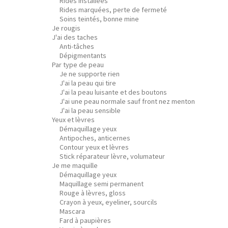
Rides installées
Rides marquées, perte de fermeté
Soins teintés, bonne mine
Je rougis
J'ai des taches
Anti-tâches
Dépigmentants
Par type de peau
Je ne supporte rien
J'ai la peau qui tire
J'ai la peau luisante et des boutons
J'ai une peau normale sauf front nez menton
J'ai la peau sensible
Yeux et lèvres
Démaquillage yeux
Antipoches, anticernes
Contour yeux et lèvres
Stick réparateur lèvre, volumateur
Je me maquille
Démaquillage yeux
Maquillage semi permanent
Rouge à lèvres, gloss
Crayon à yeux, eyeliner, sourcils
Mascara
Fard à paupières