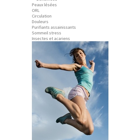
Peaux lésées
ORL
Circulation
Douleurs
Purifiants assainissants
Sommeil stress
Insectes et acariens