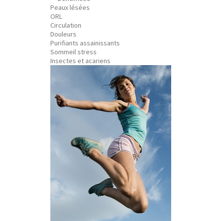
Peaux lésées
ORL
Circulation
Douleurs
Purifiants assainissants
Sommeil stress
Insectes et acariens