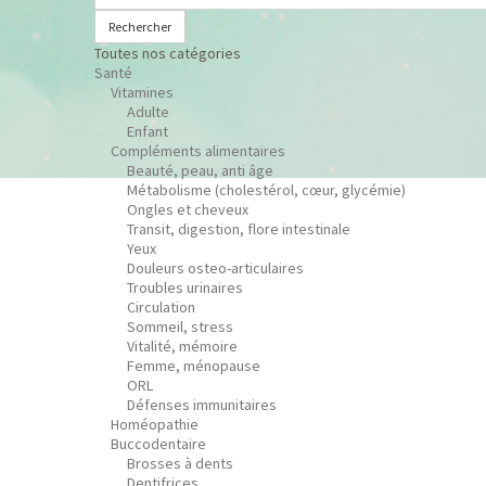
Rechercher
Toutes nos catégories
Santé
Vitamines
Adulte
Enfant
Compléments alimentaires
Beauté, peau, anti âge
Métabolisme (cholestérol, cœur, glycémie)
Ongles et cheveux
Transit, digestion, flore intestinale
Yeux
Douleurs osteo-articulaires
Troubles urinaires
Circulation
Sommeil, stress
Vitalité, mémoire
Femme, ménopause
ORL
Défenses immunitaires
Homéopathie
Buccodentaire
Brosses à dents
Dentifrices