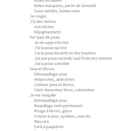
Rides installées
Rides marquées, perte de fermeté
Soins teintés, bonne mine
Je rougis
J'ai des taches
Anti-tâches
Dépigmentants
Par type de peau
Je ne supporte rien
J'ai la peau qui tire
J'ai la peau luisante et des boutons
J'ai une peau normale sauf front nez menton
J'ai la peau sensible
Yeux et lèvres
Démaquillage yeux
Antipoches, anticernes
Contour yeux et lèvres
Stick réparateur lèvre, volumateur
Je me maquille
Démaquillage yeux
Maquillage semi permanent
Rouge à lèvres, gloss
Crayon à yeux, eyeliner, sourcils
Mascara
Fard à paupières