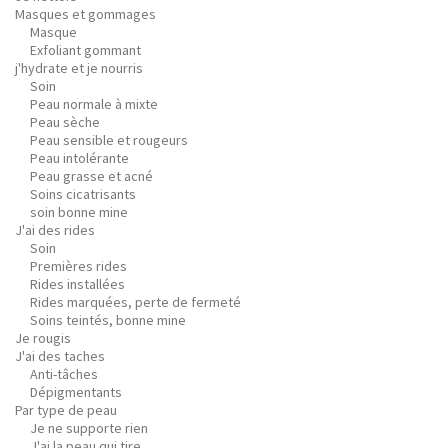
Masques et gommages
Masque
Exfoliant gommant
j'hydrate et je nourris
Soin
Peau normale à mixte
Peau sèche
Peau sensible et rougeurs
Peau intolérante
Peau grasse et acné
Soins cicatrisants
soin bonne mine
J'ai des rides
Soin
Premières rides
Rides installées
Rides marquées, perte de fermeté
Soins teintés, bonne mine
Je rougis
J'ai des taches
Anti-tâches
Dépigmentants
Par type de peau
Je ne supporte rien
J'ai la peau qui tire