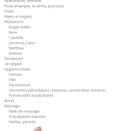
Hydratation, nutrition
Peau atopique, eczéma, psoriasis
Pieds
Mains et ongles
Parfumerie
Roger Gallet
Nuxe
Caudalie
Garancia, Laino
Matthieu
Homme
Déodorant
Je mépile
Hygiène intime
Femme
Fille
Sècheresse
Serviettes périodiques, tampons, protections urinaires
Préservatifs et lubrifiants
Buste
Massage
Huile de massage
Articulations muscles
Ventre, périnée