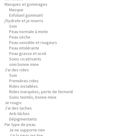
Masques et gommages
Masque
Exfoliant gommant
j'hydrate et je nourris
Soin
Peau normale à mixte
Peau sèche
Peau sensible et rougeurs
Peau intolérante
Peau grasse et acné
Soins cicatrisants
soin bonne mine
J'ai des rides
Soin
Premières rides
Rides installées
Rides marquées, perte de fermeté
Soins teintés, bonne mine
Je rougis
J'ai des taches
Anti-tâches
Dépigmentants
Par type de peau
Je ne supporte rien
J'ai la peau qui tire