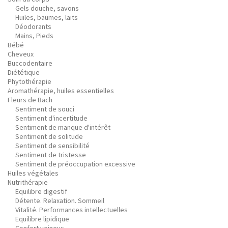
Gels douche, savons
Huiles, baumes, laits
Déodorants
Mains, Pieds
Bébé
Cheveux
Buccodentaire
Diététique
Phytothérapie
Aromathérapie, huiles essentielles
Fleurs de Bach
Sentiment de souci
Sentiment d'incertitude
Sentiment de manque d'intérêt
Sentiment de solitude
Sentiment de sensibilité
Sentiment de tristesse
Sentiment de préoccupation excessive
Huiles végétales
Nutrithérapie
Equilibre digestif
Détente. Relaxation. Sommeil
Vitalité. Performances intellectuelles
Equilibre lipidique