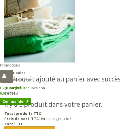
Promotions
Panier
Produit ajouté au panier avec succès
Aucun produit
Livraison
Quantité
Livraison gratuite !
Total
Total
0,00 €
Commander
Il y a 1 produit dans votre panier.
Total produits TTC
Frais de port TTC
Livraison gratuite !
Total TTC