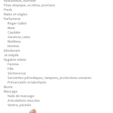
Hydratation, nutrition
Peau atopique, eczéma, psoriasis
Pieds
Mains et ongles
Parfumerie
Roger Gallet
Nuxe
Caudalie
Garancia, Laino
Matthieu
Homme
Déodorant
Je mépile
Hygiène intime
Femme
Fille
Sècheresse
Serviettes périodiques, tampons, protections urinaires
Préservatifs et lubrifiants
Buste
Massage
Huile de massage
Articulations muscles
Ventre, périnée