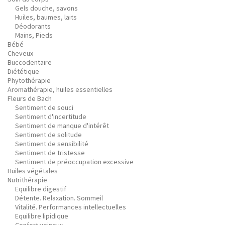
Gels douche, savons
Huiles, baumes, laits
Déodorants
Mains, Pieds
Bébé
Cheveux
Buccodentaire
Diététique
Phytothérapie
Aromathérapie, huiles essentielles
Fleurs de Bach
Sentiment de souci
Sentiment d'incertitude
Sentiment de manque d'intérêt
Sentiment de solitude
Sentiment de sensibilité
Sentiment de tristesse
Sentiment de préoccupation excessive
Huiles végétales
Nutrithérapie
Equilibre digestif
Détente. Relaxation. Sommeil
Vitalité. Performances intellectuelles
Equilibre lipidique