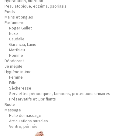
Hydratation, nutrition
Peau atopique, eczéma, psoriasis
Pieds
Mains et ongles
Parfumerie
Roger Gallet
Nuxe
Caudalie
Garancia, Laino
Matthieu
Homme
Déodorant
Je mépile
Hygiène intime
Femme
Fille
Sècheresse
Serviettes périodiques, tampons, protections urinaires
Préservatifs et lubrifiants
Buste
Massage
Huile de massage
Articulations muscles
Ventre, périnée