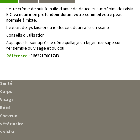
Cette crème de nuit à l'huile d'amande douce et aux pépins de raisin
BIO va nourrir en profondeur durant votre sommeil votre peau
normale à mixte.
L'extrait de lys laissera une douce odeur rafraichissante
Conseils d'utilisation:
Appliquer le soir après le démaquillage en léger massage sur
l'ensemble du visage et du cou
Référence :
3662217001743
Santé
Corps
Visage
Bébé
Cheveux
Vétérinaire
Solaire