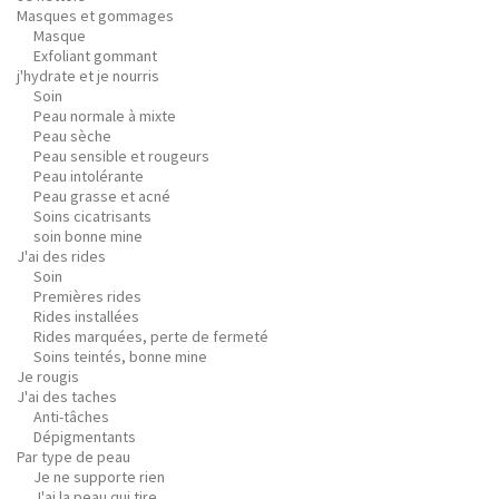
Masques et gommages
Masque
Exfoliant gommant
j'hydrate et je nourris
Soin
Peau normale à mixte
Peau sèche
Peau sensible et rougeurs
Peau intolérante
Peau grasse et acné
Soins cicatrisants
soin bonne mine
J'ai des rides
Soin
Premières rides
Rides installées
Rides marquées, perte de fermeté
Soins teintés, bonne mine
Je rougis
J'ai des taches
Anti-tâches
Dépigmentants
Par type de peau
Je ne supporte rien
J'ai la peau qui tire