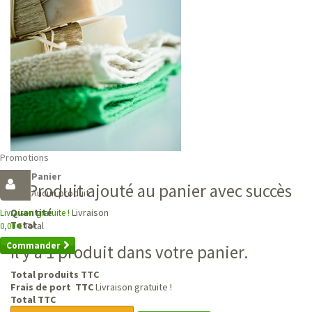
Promotions
Panier
Produit ajouté au panier avec succès
Aucun produit
Livraison
Quantité
Livraison gratuite !
Total
Total
0,00 €
Commander
Il y a 1 produit dans votre panier.
Total produits TTC
Frais de port TTC
Livraison gratuite !
Total TTC