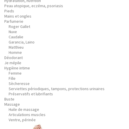
Hydratation, nutrition
Peau atopique, eczéma, psoriasis
Pieds
Mains et ongles
Parfumerie
Roger Gallet
Nuxe
Caudalie
Garancia, Laino
Matthieu
Homme
Déodorant
Je mépile
Hygiène intime
Femme
Fille
Sècheresse
Serviettes périodiques, tampons, protections urinaires
Préservatifs et lubrifiants
Buste
Massage
Huile de massage
Articulations muscles
Ventre, périnée