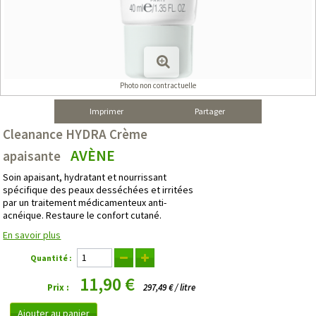
Photo non contractuelle
Imprimer
Partager
Cleanance HYDRA Crème
AVÈNE
apaisante
Soin apaisant, hydratant et nourrissant
spécifique des peaux desséchées et irritées
par un traitement médicamenteux anti-
acnéique. Restaure le confort cutané.
En savoir plus
Quantité :
11,90 €
Prix :
297,49 € / litre
Ajouter au panier