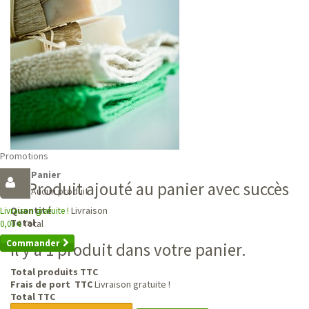
Promotions
Panier
Produit ajouté au panier avec succès
Aucun produit
Livraison
Quantité
Livraison gratuite !
Total
Total
0,00 €
Commander
Il y a 1 produit dans votre panier.
Total produits TTC
Frais de port TTC
Livraison gratuite !
Total TTC