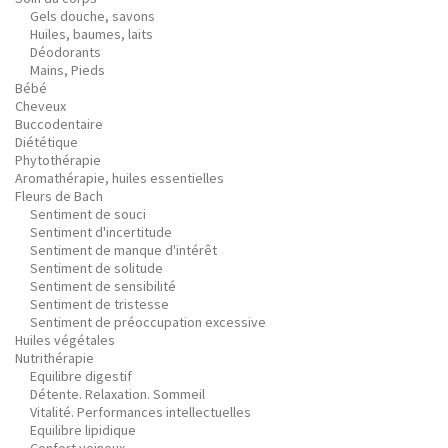
Gels douche, savons
Huiles, baumes, laits
Déodorants
Mains, Pieds
Bébé
Cheveux
Buccodentaire
Diététique
Phytothérapie
Aromathérapie, huiles essentielles
Fleurs de Bach
Sentiment de souci
Sentiment d'incertitude
Sentiment de manque d'intérêt
Sentiment de solitude
Sentiment de sensibilité
Sentiment de tristesse
Sentiment de préoccupation excessive
Huiles végétales
Nutrithérapie
Equilibre digestif
Détente. Relaxation. Sommeil
Vitalité. Performances intellectuelles
Equilibre lipidique