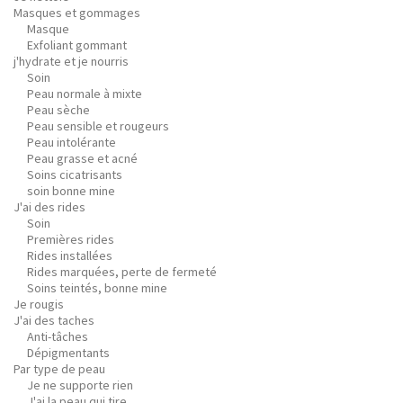
Masques et gommages
Masque
Exfoliant gommant
j'hydrate et je nourris
Soin
Peau normale à mixte
Peau sèche
Peau sensible et rougeurs
Peau intolérante
Peau grasse et acné
Soins cicatrisants
soin bonne mine
J'ai des rides
Soin
Premières rides
Rides installées
Rides marquées, perte de fermeté
Soins teintés, bonne mine
Je rougis
J'ai des taches
Anti-tâches
Dépigmentants
Par type de peau
Je ne supporte rien
J'ai la peau qui tire