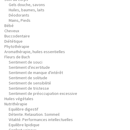
Gels douche, savons
Huiles, baumes, laits
Déodorants
Mains, Pieds
Bébé
Cheveux
Buccodentaire
Diététique
Phytothérapie
Aromathérapie, huiles essentielles
Fleurs de Bach
Sentiment de souci
Sentiment d'incertitude
Sentiment de manque d'intérêt
Sentiment de solitude
Sentiment de sensibilité
Sentiment de tristesse
Sentiment de préoccupation excessive
Huiles végétales
Nutrithérapie
Equilibre digestif
Détente. Relaxation. Sommeil
Vitalité. Performances intellectuelles
Equilibre lipidique