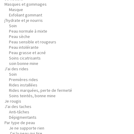
Masques et gommages
Masque
Exfoliant gommant
j'hydrate et je nourris
Soin
Peau normale à mixte
Peau sèche
Peau sensible et rougeurs
Peau intolérante
Peau grasse et acné
Soins cicatrisants
soin bonne mine
J'ai des rides
Soin
Premières rides
Rides installées
Rides marquées, perte de fermeté
Soins teintés, bonne mine
Je rougis
J'ai des taches
Anti-tâches
Dépigmentants
Par type de peau
Je ne supporte rien
J'ai la peau qui tire