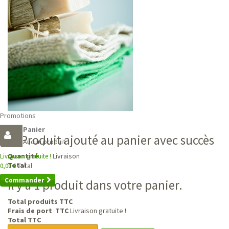
Promotions
Panier
Produit ajouté au panier avec succès
Aucun produit
Livraison
Quantité
Livraison gratuite !
Total
Total
0,00 €
Commander
Il y a 1 produit dans votre panier.
Total produits TTC
Frais de port TTC
Livraison gratuite !
Total TTC