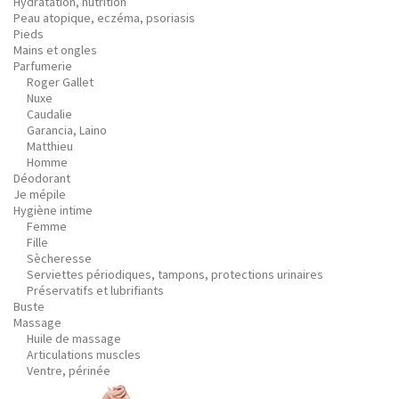
Hydratation, nutrition
Peau atopique, eczéma, psoriasis
Pieds
Mains et ongles
Parfumerie
Roger Gallet
Nuxe
Caudalie
Garancia, Laino
Matthieu
Homme
Déodorant
Je mépile
Hygiène intime
Femme
Fille
Sècheresse
Serviettes périodiques, tampons, protections urinaires
Préservatifs et lubrifiants
Buste
Massage
Huile de massage
Articulations muscles
Ventre, périnée