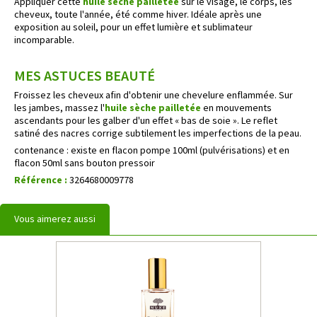
Appliquer cette
huile sèche pailletée
sur le visage, le corps, les
cheveux, toute l'année, été comme hiver. Idéale après une
exposition au soleil, pour un effet lumière et sublimateur
incomparable.
MES ASTUCES BEAUTÉ
Froissez les cheveux afin d'obtenir une chevelure enflammée. Sur
les jambes, massez l'
huile sèche pailletée
en mouvements
ascendants pour les galber d'un effet « bas de soie ». Le reflet
satiné des nacres corrige subtilement les imperfections de la peau.
contenance : existe en flacon pompe 100ml (pulvérisations) et en
flacon 50ml sans bouton pressoir
Référence :
3264680009778
Vous aimerez aussi