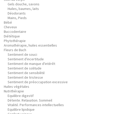
Gels douche, savons
Huiles, baumes, laits
Déodorants
Mains, Pieds
Bébé
Cheveux
Buccodentaire
Diététique
Phytothérapie
Aromathérapie, huiles essentielles
Fleurs de Bach
Sentiment de souci
Sentiment d'incertitude
Sentiment de manque d'intérêt
Sentiment de solitude
Sentiment de sensibilité
Sentiment de tristesse
Sentiment de préoccupation excessive
Huiles végétales
Nutrithérapie
Equilibre digestif
Détente. Relaxation. Sommeil
Vitalité. Performances intellectuelles
Equilibre lipidique