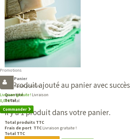
Promotions
Panier
Produit ajouté au panier avec succès
Aucun produit
Livraison
Quantité
Livraison gratuite !
Total
Total
0,00 €
Commander
Il y a 1 produit dans votre panier.
Total produits TTC
Frais de port TTC
Livraison gratuite !
Total TTC