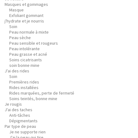
Masques et gommages
Masque
Exfoliant gommant
j'hydrate et je nourris
Soin
Peau normale à mixte
Peau sèche
Peau sensible et rougeurs
Peau intolérante
Peau grasse et acné
Soins cicatrisants
soin bonne mine
J'ai des rides
Soin
Premières rides
Rides installées
Rides marquées, perte de fermeté
Soins teintés, bonne mine
Je rougis
J'ai des taches
Anti-tâches
Dépigmentants
Par type de peau
Je ne supporte rien
J'ai la peau qui tire