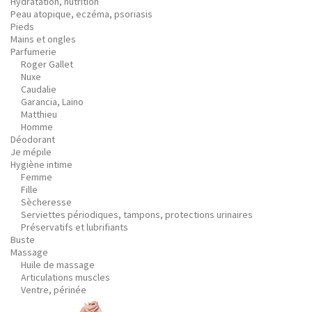
Hydratation, nutrition
Peau atopique, eczéma, psoriasis
Pieds
Mains et ongles
Parfumerie
Roger Gallet
Nuxe
Caudalie
Garancia, Laino
Matthieu
Homme
Déodorant
Je mépile
Hygiène intime
Femme
Fille
Sècheresse
Serviettes périodiques, tampons, protections urinaires
Préservatifs et lubrifiants
Buste
Massage
Huile de massage
Articulations muscles
Ventre, périnée