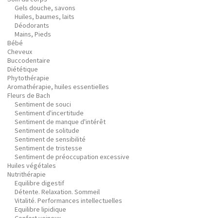
Gels douche, savons
Huiles, baumes, laits
Déodorants
Mains, Pieds
Bébé
Cheveux
Buccodentaire
Diététique
Phytothérapie
Aromathérapie, huiles essentielles
Fleurs de Bach
Sentiment de souci
Sentiment d'incertitude
Sentiment de manque d'intérêt
Sentiment de solitude
Sentiment de sensibilité
Sentiment de tristesse
Sentiment de préoccupation excessive
Huiles végétales
Nutrithérapie
Equilibre digestif
Détente. Relaxation. Sommeil
Vitalité. Performances intellectuelles
Equilibre lipidique