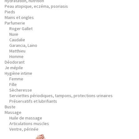
Hydratation, nutrition
Peau atopique, eczéma, psoriasis
Pieds
Mains et ongles
Parfumerie
Roger Gallet
Nuxe
Caudalie
Garancia, Laino
Matthieu
Homme
Déodorant
Je mépile
Hygiène intime
Femme
Fille
Sècheresse
Serviettes périodiques, tampons, protections urinaires
Préservatifs et lubrifiants
Buste
Massage
Huile de massage
Articulations muscles
Ventre, périnée