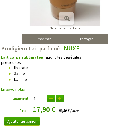
Photo non contractuelle
Imprimer
Partager
NUXE
Prodigieux Lait parfumé
Lait corps sublimateur
aux huiles végétales
précieuses
Hydrate
Satine
Illumine
En savoir plus
Quantité :
17,90 €
Prix :
89,50 € / litre
Ajouter au panier