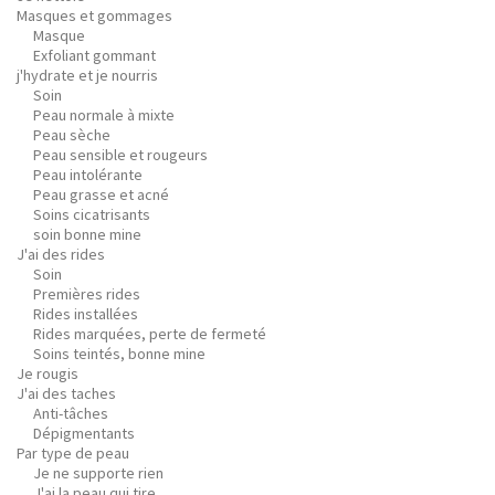
Masques et gommages
Masque
Exfoliant gommant
j'hydrate et je nourris
Soin
Peau normale à mixte
Peau sèche
Peau sensible et rougeurs
Peau intolérante
Peau grasse et acné
Soins cicatrisants
soin bonne mine
J'ai des rides
Soin
Premières rides
Rides installées
Rides marquées, perte de fermeté
Soins teintés, bonne mine
Je rougis
J'ai des taches
Anti-tâches
Dépigmentants
Par type de peau
Je ne supporte rien
J'ai la peau qui tire