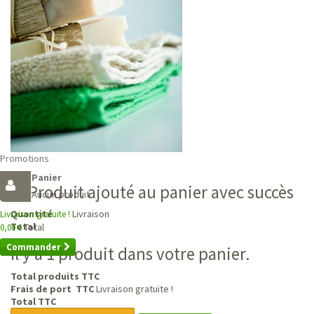
Promotions
Panier
Produit ajouté au panier avec succès
Aucun produit
Livraison
Quantité
Livraison gratuite !
Total
Total
0,00 €
Commander
Il y a 1 produit dans votre panier.
Total produits TTC
Frais de port TTC
Livraison gratuite !
Total TTC