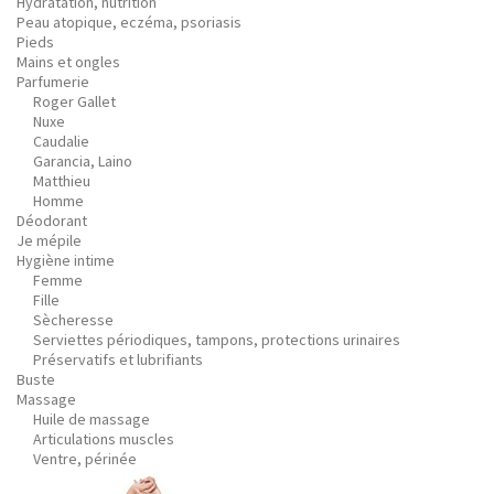
Hydratation, nutrition
Peau atopique, eczéma, psoriasis
Pieds
Mains et ongles
Parfumerie
Roger Gallet
Nuxe
Caudalie
Garancia, Laino
Matthieu
Homme
Déodorant
Je mépile
Hygiène intime
Femme
Fille
Sècheresse
Serviettes périodiques, tampons, protections urinaires
Préservatifs et lubrifiants
Buste
Massage
Huile de massage
Articulations muscles
Ventre, périnée