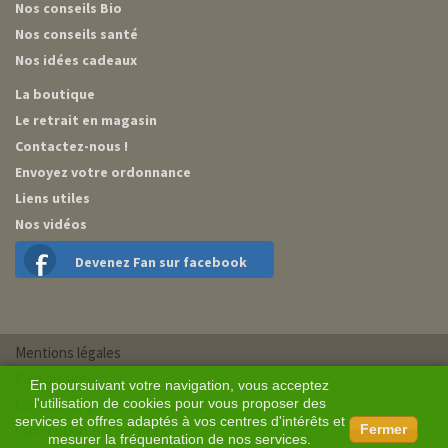
Nos conseils Bio
Nos conseils santé
Nos idées cadeaux
La boutique
Le retrait en magasin
Contactez-nous !
Envoyez votre ordonnance
Liens utiles
Nos vidéos
Devenez Fan sur facebook
Mentions légales
Plan du site
En poursuivant votre navigation, vous acceptez
Conditions générales de vente
l'utilisation de cookies pour vous proposer des
services et offres adaptés à vos centres d'intérêts et
Conception BM Services
Fermer
mesurer la fréquentation de nos services.