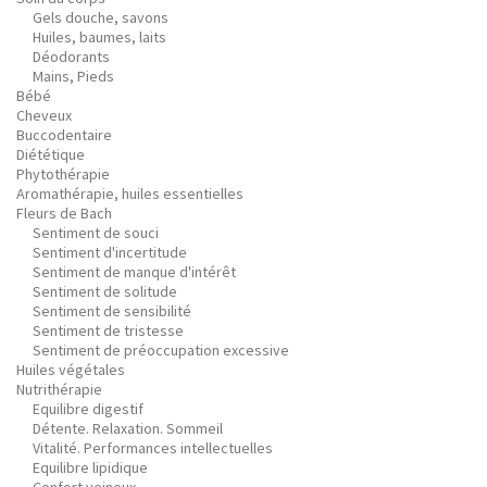
Gels douche, savons
Huiles, baumes, laits
Déodorants
Mains, Pieds
Bébé
Cheveux
Buccodentaire
Diététique
Phytothérapie
Aromathérapie, huiles essentielles
Fleurs de Bach
Sentiment de souci
Sentiment d'incertitude
Sentiment de manque d'intérêt
Sentiment de solitude
Sentiment de sensibilité
Sentiment de tristesse
Sentiment de préoccupation excessive
Huiles végétales
Nutrithérapie
Equilibre digestif
Détente. Relaxation. Sommeil
Vitalité. Performances intellectuelles
Equilibre lipidique