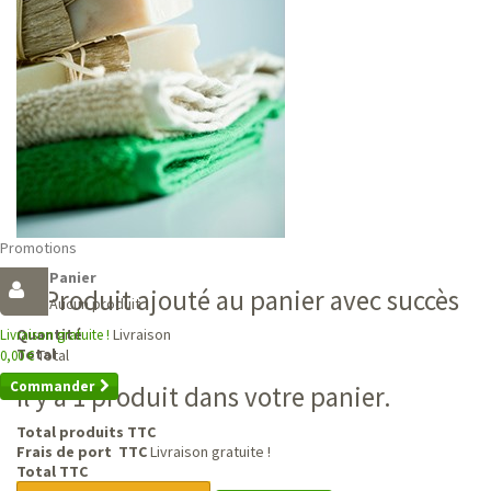
Promotions
Panier
Produit ajouté au panier avec succès
Aucun produit
Livraison
Quantité
Livraison gratuite !
Total
Total
0,00 €
Commander
Il y a 1 produit dans votre panier.
Total produits TTC
Frais de port TTC
Livraison gratuite !
Total TTC