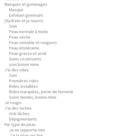
Masques et gommages
Masque
Exfoliant gommant
j'hydrate et je nourris
Soin
Peau normale à mixte
Peau sèche
Peau sensible et rougeurs
Peau intolérante
Peau grasse et acné
Soins cicatrisants
soin bonne mine
J'ai des rides
Soin
Premières rides
Rides installées
Rides marquées, perte de fermeté
Soins teintés, bonne mine
Je rougis
J'ai des taches
Anti-tâches
Dépigmentants
Par type de peau
Je ne supporte rien
J'ai la peau qui tire