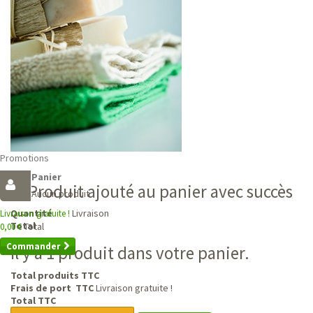
Promotions
Panier
Produit ajouté au panier avec succès
Aucun produit
Livraison
Quantité
Livraison gratuite !
Total
Total
0,00 €
Commander
Il y a 1 produit dans votre panier.
Total produits TTC
Frais de port TTC
Livraison gratuite !
Total TTC