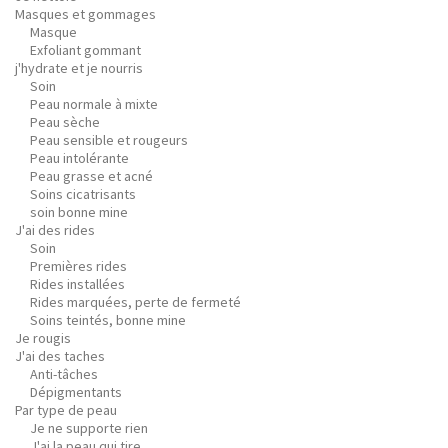
Masques et gommages
Masque
Exfoliant gommant
j'hydrate et je nourris
Soin
Peau normale à mixte
Peau sèche
Peau sensible et rougeurs
Peau intolérante
Peau grasse et acné
Soins cicatrisants
soin bonne mine
J'ai des rides
Soin
Premières rides
Rides installées
Rides marquées, perte de fermeté
Soins teintés, bonne mine
Je rougis
J'ai des taches
Anti-tâches
Dépigmentants
Par type de peau
Je ne supporte rien
J'ai la peau qui tire