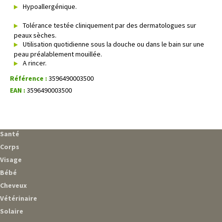
Hypoallergénique.
Tolérance testée cliniquement par des dermatologues sur
peaux sèches.
Utilisation quotidienne sous la douche ou dans le bain sur une
peau préalablement mouillée.
A rincer.
Référence :
3596490003500
EAN :
3596490003500
Santé
Corps
Visage
Bébé
Cheveux
Vétérinaire
Solaire