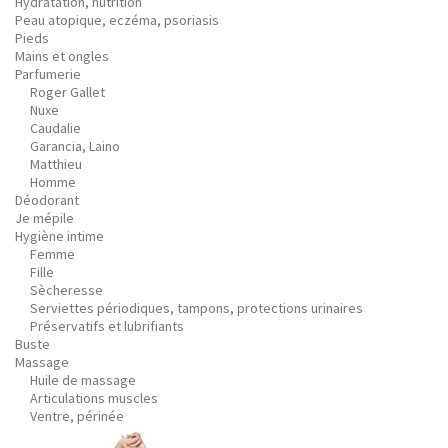
Hydratation, nutrition
Peau atopique, eczéma, psoriasis
Pieds
Mains et ongles
Parfumerie
Roger Gallet
Nuxe
Caudalie
Garancia, Laino
Matthieu
Homme
Déodorant
Je mépile
Hygiène intime
Femme
Fille
Sècheresse
Serviettes périodiques, tampons, protections urinaires
Préservatifs et lubrifiants
Buste
Massage
Huile de massage
Articulations muscles
Ventre, périnée