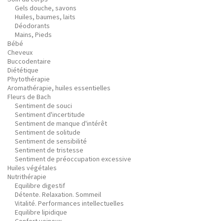
Gels douche, savons
Huiles, baumes, laits
Déodorants
Mains, Pieds
Bébé
Cheveux
Buccodentaire
Diététique
Phytothérapie
Aromathérapie, huiles essentielles
Fleurs de Bach
Sentiment de souci
Sentiment d'incertitude
Sentiment de manque d'intérêt
Sentiment de solitude
Sentiment de sensibilité
Sentiment de tristesse
Sentiment de préoccupation excessive
Huiles végétales
Nutrithérapie
Equilibre digestif
Détente. Relaxation. Sommeil
Vitalité. Performances intellectuelles
Equilibre lipidique