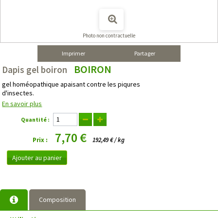
Photo non contractuelle
Imprimer
Partager
BOIRON
Dapis gel boiron
gel homéopathique apaisant contre les piqures
d'insectes.
En savoir plus
Quantité :
7,70 €
Prix :
192,49 € / kg
Ajouter au panier
Composition