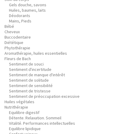
Gels douche, savons
Huiles, baumes, laits
Déodorants
Mains, Pieds
Bébé
Cheveux
Buccodentaire
Diététique
Phytothérapie
Aromathérapie, huiles essentielles
Fleurs de Bach
Sentiment de souci
Sentiment d'incertitude
Sentiment de manque d'intérêt
Sentiment de solitude
Sentiment de sensibilité
Sentiment de tristesse
Sentiment de préoccupation excessive
Huiles végétales
Nutrithérapie
Equilibre digestif
Détente. Relaxation. Sommeil
Vitalité. Performances intellectuelles
Equilibre lipidique