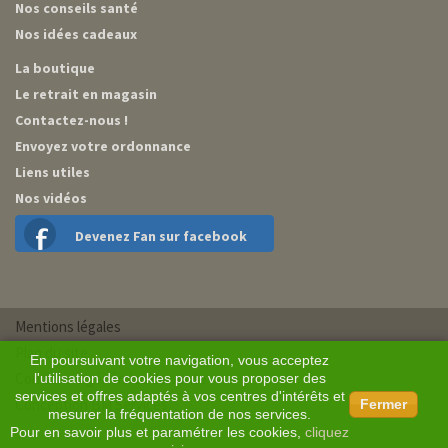
Nos conseils santé
Nos idées cadeaux
La boutique
Le retrait en magasin
Contactez-nous !
Envoyez votre ordonnance
Liens utiles
Nos vidéos
Devenez Fan sur facebook
Mentions légales
Plan du site
En poursuivant votre navigation, vous acceptez
Conditions générales de vente
l'utilisation de cookies pour vous proposer des
services et offres adaptés à vos centres d'intérêts et
Conception BM Services
Fermer
mesurer la fréquentation de nos services.
Pour en savoir plus et paramétrer les cookies,
cliquez