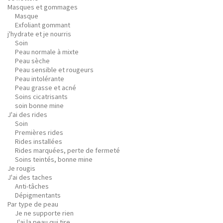
Masques et gommages
Masque
Exfoliant gommant
j'hydrate et je nourris
Soin
Peau normale à mixte
Peau sèche
Peau sensible et rougeurs
Peau intolérante
Peau grasse et acné
Soins cicatrisants
soin bonne mine
J'ai des rides
Soin
Premières rides
Rides installées
Rides marquées, perte de fermeté
Soins teintés, bonne mine
Je rougis
J'ai des taches
Anti-tâches
Dépigmentants
Par type de peau
Je ne supporte rien
J'ai la peau qui tire