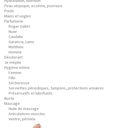
Hydratation, nutrition
Peau atopique, eczéma, psoriasis
Pieds
Mains et ongles
Parfumerie
Roger Gallet
Nuxe
Caudalie
Garancia, Laino
Matthieu
Homme
Déodorant
Je mépile
Hygiène intime
Femme
Fille
Sècheresse
Serviettes périodiques, tampons, protections urinaires
Préservatifs et lubrifiants
Buste
Massage
Huile de massage
Articulations muscles
Ventre, périnée