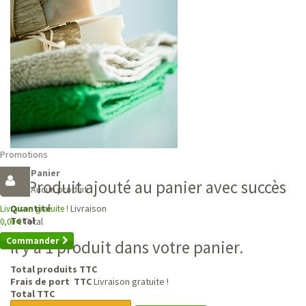
Promotions
Panier
Produit ajouté au panier avec succès
Aucun produit
Livraison
Quantité
Livraison gratuite !
Total
Total
0,00 €
Commander
Il y a 1 produit dans votre panier.
Total produits TTC
Frais de port TTC
Livraison gratuite !
Total TTC