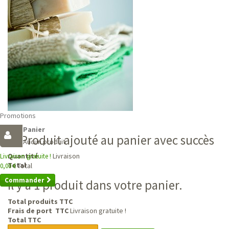
Promotions
Panier
Produit ajouté au panier avec succès
Aucun produit
Livraison
Quantité
Livraison gratuite !
Total
Total
0,00 €
Commander
Il y a 1 produit dans votre panier.
Total produits TTC
Frais de port TTC
Livraison gratuite !
Total TTC