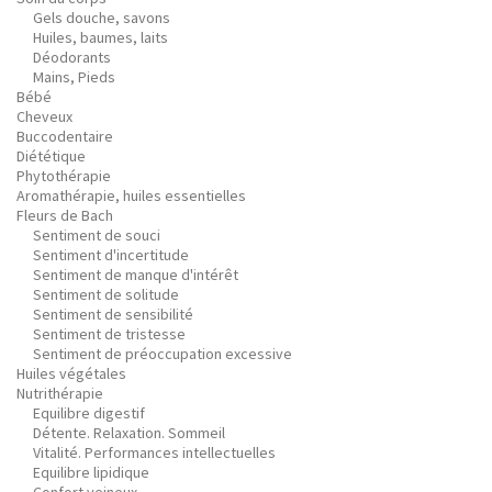
Gels douche, savons
Huiles, baumes, laits
Déodorants
Mains, Pieds
Bébé
Cheveux
Buccodentaire
Diététique
Phytothérapie
Aromathérapie, huiles essentielles
Fleurs de Bach
Sentiment de souci
Sentiment d'incertitude
Sentiment de manque d'intérêt
Sentiment de solitude
Sentiment de sensibilité
Sentiment de tristesse
Sentiment de préoccupation excessive
Huiles végétales
Nutrithérapie
Equilibre digestif
Détente. Relaxation. Sommeil
Vitalité. Performances intellectuelles
Equilibre lipidique