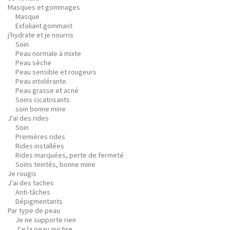
Masques et gommages
Masque
Exfoliant gommant
j'hydrate et je nourris
Soin
Peau normale à mixte
Peau sèche
Peau sensible et rougeurs
Peau intolérante
Peau grasse et acné
Soins cicatrisants
soin bonne mine
J'ai des rides
Soin
Premières rides
Rides installées
Rides marquées, perte de fermeté
Soins teintés, bonne mine
Je rougis
J'ai des taches
Anti-tâches
Dépigmentants
Par type de peau
Je ne supporte rien
J'ai la peau qui tire