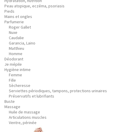
Hydratation, nutrition
Peau atopique, eczéma, psoriasis
Pieds
Mains et ongles
Parfumerie
Roger Gallet
Nuxe
Caudalie
Garancia, Laino
Matthieu
Homme
Déodorant
Je mépile
Hygiène intime
Femme
Fille
Sècheresse
Serviettes périodiques, tampons, protections urinaires
Préservatifs et lubrifiants
Buste
Massage
Huile de massage
Articulations muscles
Ventre, périnée