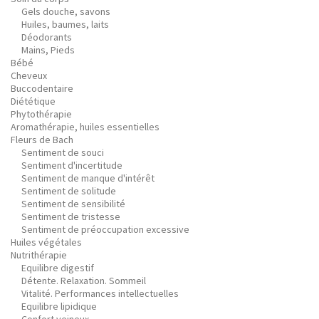
Gels douche, savons
Huiles, baumes, laits
Déodorants
Mains, Pieds
Bébé
Cheveux
Buccodentaire
Diététique
Phytothérapie
Aromathérapie, huiles essentielles
Fleurs de Bach
Sentiment de souci
Sentiment d'incertitude
Sentiment de manque d'intérêt
Sentiment de solitude
Sentiment de sensibilité
Sentiment de tristesse
Sentiment de préoccupation excessive
Huiles végétales
Nutrithérapie
Equilibre digestif
Détente. Relaxation. Sommeil
Vitalité. Performances intellectuelles
Equilibre lipidique