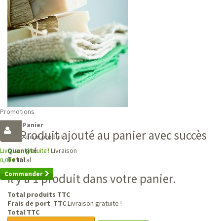
Promotions
Panier
Produit ajouté au panier avec succès
Aucun produit
Livraison
Quantité
Livraison gratuite !
Total
Total
0,00 €
Commander
Il y a 1 produit dans votre panier.
Total produits TTC
Frais de port TTC
Livraison gratuite !
Total TTC