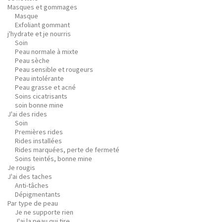
Masques et gommages
Masque
Exfoliant gommant
j'hydrate et je nourris
Soin
Peau normale à mixte
Peau sèche
Peau sensible et rougeurs
Peau intolérante
Peau grasse et acné
Soins cicatrisants
soin bonne mine
J'ai des rides
Soin
Premières rides
Rides installées
Rides marquées, perte de fermeté
Soins teintés, bonne mine
Je rougis
J'ai des taches
Anti-tâches
Dépigmentants
Par type de peau
Je ne supporte rien
J'ai la peau qui tire