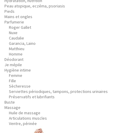
Hydratation, nutrition
Peau atopique, eczéma, psoriasis
Pieds
Mains et ongles
Parfumerie
Roger Gallet
Nuxe
Caudalie
Garancia, Laino
Matthieu
Homme
Déodorant
Je mépile
Hygiène intime
Femme
Fille
Sècheresse
Serviettes périodiques, tampons, protections urinaires
Préservatifs et lubrifiants
Buste
Massage
Huile de massage
Articulations muscles
Ventre, périnée