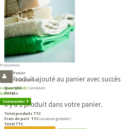
Promotions
Panier
Produit ajouté au panier avec succès
Aucun produit
Livraison
Quantité
Livraison gratuite !
Total
Total
0,00 €
Commander
Il y a 1 produit dans votre panier.
Total produits TTC
Frais de port TTC
Livraison gratuite !
Total TTC