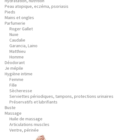
Hydratation, nutrition
Peau atopique, eczéma, psoriasis
Pieds
Mains et ongles
Parfumerie
Roger Gallet
Nuxe
Caudalie
Garancia, Laino
Matthieu
Homme
Déodorant
Je mépile
Hygiène intime
Femme
Fille
Sècheresse
Serviettes périodiques, tampons, protections urinaires
Préservatifs et lubrifiants
Buste
Massage
Huile de massage
Articulations muscles
Ventre, périnée