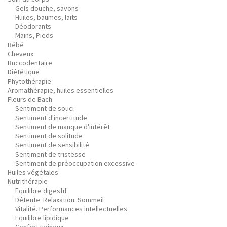
Gels douche, savons
Huiles, baumes, laits
Déodorants
Mains, Pieds
Bébé
Cheveux
Buccodentaire
Diététique
Phytothérapie
Aromathérapie, huiles essentielles
Fleurs de Bach
Sentiment de souci
Sentiment d'incertitude
Sentiment de manque d'intérêt
Sentiment de solitude
Sentiment de sensibilité
Sentiment de tristesse
Sentiment de préoccupation excessive
Huiles végétales
Nutrithérapie
Equilibre digestif
Détente. Relaxation. Sommeil
Vitalité. Performances intellectuelles
Equilibre lipidique