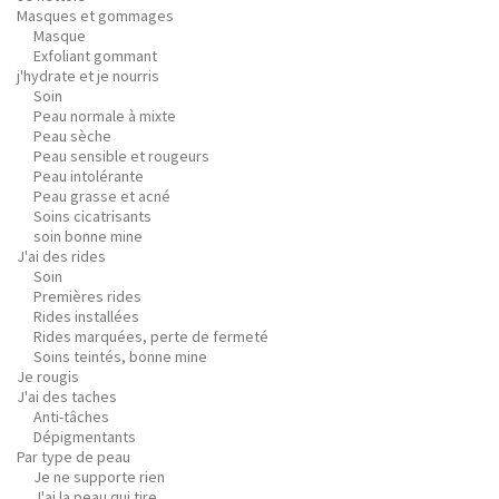
Masques et gommages
Masque
Exfoliant gommant
j'hydrate et je nourris
Soin
Peau normale à mixte
Peau sèche
Peau sensible et rougeurs
Peau intolérante
Peau grasse et acné
Soins cicatrisants
soin bonne mine
J'ai des rides
Soin
Premières rides
Rides installées
Rides marquées, perte de fermeté
Soins teintés, bonne mine
Je rougis
J'ai des taches
Anti-tâches
Dépigmentants
Par type de peau
Je ne supporte rien
J'ai la peau qui tire