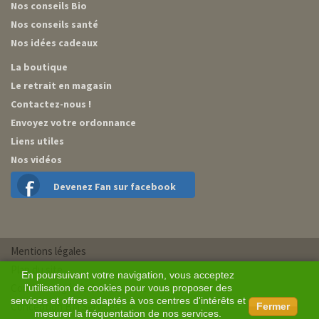
Nos conseils Bio
Nos conseils santé
Nos idées cadeaux
La boutique
Le retrait en magasin
Contactez-nous !
Envoyez votre ordonnance
Liens utiles
Nos vidéos
Devenez Fan sur facebook
Mentions légales
Plan du site
En poursuivant votre navigation, vous acceptez
Conditions générales de vente
l'utilisation de cookies pour vous proposer des
services et offres adaptés à vos centres d'intérêts et
Conception BM Services
Fermer
mesurer la fréquentation de nos services.