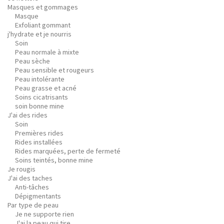
Masques et gommages
Masque
Exfoliant gommant
j'hydrate et je nourris
Soin
Peau normale à mixte
Peau sèche
Peau sensible et rougeurs
Peau intolérante
Peau grasse et acné
Soins cicatrisants
soin bonne mine
J'ai des rides
Soin
Premières rides
Rides installées
Rides marquées, perte de fermeté
Soins teintés, bonne mine
Je rougis
J'ai des taches
Anti-tâches
Dépigmentants
Par type de peau
Je ne supporte rien
J'ai la peau qui tire