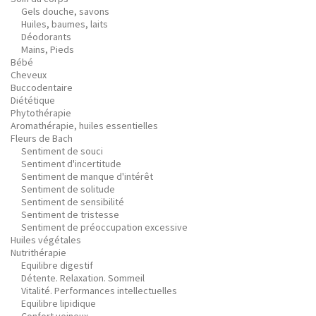
Gels douche, savons
Huiles, baumes, laits
Déodorants
Mains, Pieds
Bébé
Cheveux
Buccodentaire
Diététique
Phytothérapie
Aromathérapie, huiles essentielles
Fleurs de Bach
Sentiment de souci
Sentiment d'incertitude
Sentiment de manque d'intérêt
Sentiment de solitude
Sentiment de sensibilité
Sentiment de tristesse
Sentiment de préoccupation excessive
Huiles végétales
Nutrithérapie
Equilibre digestif
Détente. Relaxation. Sommeil
Vitalité. Performances intellectuelles
Equilibre lipidique