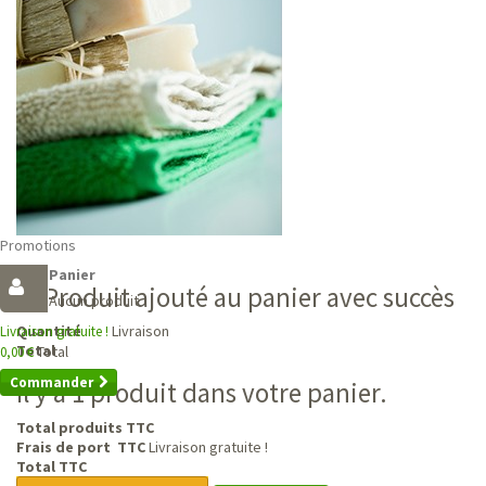
Promotions
Panier
Produit ajouté au panier avec succès
Aucun produit
Livraison
Quantité
Livraison gratuite !
Total
Total
0,00 €
Commander
Il y a 1 produit dans votre panier.
Total produits TTC
Frais de port TTC
Livraison gratuite !
Total TTC