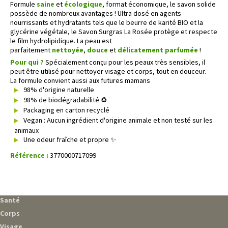
Formule
saine
et
écologique
, format économique, le savon solide
possède de nombreux avantages ! Ultra dosé en agents
nourrissants et hydratants tels que le beurre de karité BIO et la
glycérine végétale, le Savon Surgras La Rosée protège et respecte
le film hydrolipidique. La peau est
parfaitement
nettoyée
,
douce
et
délicatement parfumée
!
Pour qui ?
Spécialement conçu pour les peaux très sensibles, il
peut être utilisé pour nettoyer visage et corps, tout en douceur.
La formule convient aussi aux futures mamans
98% d'origine naturelle
98% de biodégradabilité ♻️
Packaging en carton recyclé
Vegan : Aucun ingrédient d'origine animale et non testé sur les
animaux
Une odeur fraîche et propre
✨
Référence :
3770000717099
Santé
Corps
Visage