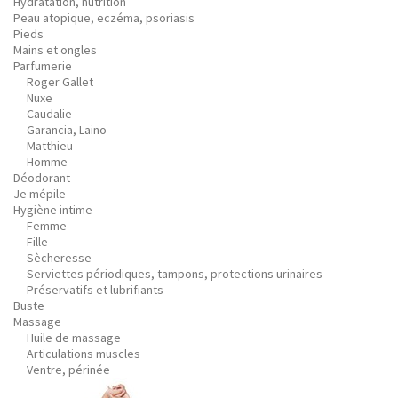
Hydratation, nutrition
Peau atopique, eczéma, psoriasis
Pieds
Mains et ongles
Parfumerie
Roger Gallet
Nuxe
Caudalie
Garancia, Laino
Matthieu
Homme
Déodorant
Je mépile
Hygiène intime
Femme
Fille
Sècheresse
Serviettes périodiques, tampons, protections urinaires
Préservatifs et lubrifiants
Buste
Massage
Huile de massage
Articulations muscles
Ventre, périnée