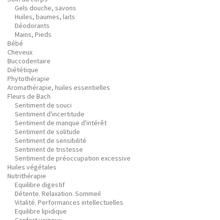
Gels douche, savons
Huiles, baumes, laits
Déodorants
Mains, Pieds
Bébé
Cheveux
Buccodentaire
Diététique
Phytothérapie
Aromathérapie, huiles essentielles
Fleurs de Bach
Sentiment de souci
Sentiment d'incertitude
Sentiment de manque d'intérêt
Sentiment de solitude
Sentiment de sensibilité
Sentiment de tristesse
Sentiment de préoccupation excessive
Huiles végétales
Nutrithérapie
Equilibre digestif
Détente. Relaxation. Sommeil
Vitalité. Performances intellectuelles
Equilibre lipidique