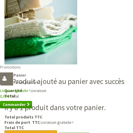
Promotions
Panier
Produit ajouté au panier avec succès
Aucun produit
Livraison
Quantité
Livraison gratuite !
Total
Total
0,00 €
Commander
Il y a 1 produit dans votre panier.
Total produits TTC
Frais de port TTC
Livraison gratuite !
Total TTC