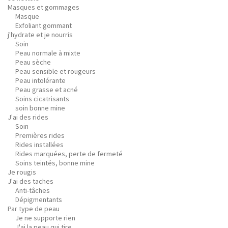
Masques et gommages
Masque
Exfoliant gommant
j'hydrate et je nourris
Soin
Peau normale à mixte
Peau sèche
Peau sensible et rougeurs
Peau intolérante
Peau grasse et acné
Soins cicatrisants
soin bonne mine
J'ai des rides
Soin
Premières rides
Rides installées
Rides marquées, perte de fermeté
Soins teintés, bonne mine
Je rougis
J'ai des taches
Anti-tâches
Dépigmentants
Par type de peau
Je ne supporte rien
J'ai la peau qui tire