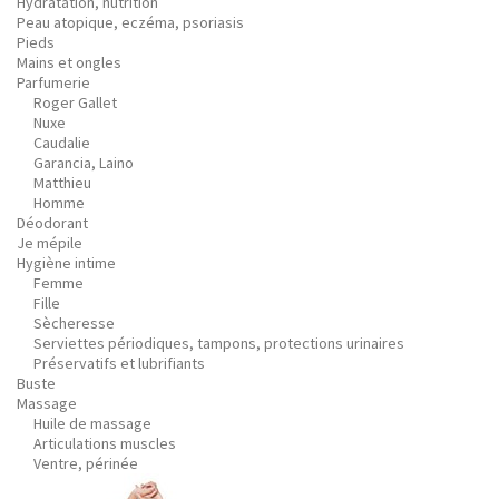
Hydratation, nutrition
Peau atopique, eczéma, psoriasis
Pieds
Mains et ongles
Parfumerie
Roger Gallet
Nuxe
Caudalie
Garancia, Laino
Matthieu
Homme
Déodorant
Je mépile
Hygiène intime
Femme
Fille
Sècheresse
Serviettes périodiques, tampons, protections urinaires
Préservatifs et lubrifiants
Buste
Massage
Huile de massage
Articulations muscles
Ventre, périnée