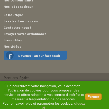
Nos conseils santé
Nos idées cadeaux
La boutique
Le retrait en magasin
Contactez-nous !
Envoyez votre ordonnance
Liens utiles
Nos vidéos
Devenez Fan sur facebook
Mentions légales
Plan du site
En poursuivant votre navigation, vous acceptez
Conditions générales de vente
l'utilisation de cookies pour vous proposer des
services et offres adaptés à vos centres d'intérêts et
Conception BM Services
Fermer
mesurer la fréquentation de nos services.
Pour en savoir plus et paramétrer les cookies,
cliquez
ici
.