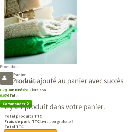
Promotions
Panier
Produit ajouté au panier avec succès
Aucun produit
Livraison
Quantité
Livraison gratuite !
Total
Total
0,00 €
Commander
Il y a 1 produit dans votre panier.
Total produits TTC
Frais de port TTC
Livraison gratuite !
Total TTC