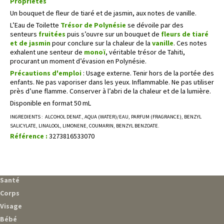
Propriétés
Un bouquet de fleur de tiaré et de jasmin, aux notes de vanille.
L’Eau de Toilette
Trésor de Polynésie
se dévoile par des
senteurs
fruitées
puis s’ouvre sur un bouquet de
fleurs de tiaré
et de jasmin
pour conclure sur la chaleur de la
vanille
. Ces notes
exhalent une senteur de
monoï
, véritable trésor de Tahiti,
procurant un moment d’évasion en Polynésie.
Précautions d'emploi
: Usage externe. Tenir hors de la portée des
enfants. Ne pas vaporiser dans les yeux. Inflammable. Ne pas utiliser
près d’une flamme. Conserver à l’abri de la chaleur et de la lumière.
Disponible en format 50 mL
INGREDIENTS : ALCOHOL DENAT., AQUA (WATER)/EAU, PARFUM (FRAGRANCE), BENZYL
SALICYLATE, LINALOOL, LIMONENE, COUMARIN, BENZYL BENZOATE.
Référence :
3273816533070
Santé
Corps
Visage
Bébé