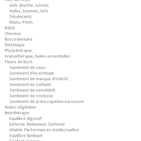
Gels douche, savons
Huiles, baumes, laits
Déodorants
Mains, Pieds
Bébé
Cheveux
Buccodentaire
Diététique
Phytothérapie
Aromathérapie, huiles essentielles
Fleurs de Bach
Sentiment de souci
Sentiment d'incertitude
Sentiment de manque d'intérêt
Sentiment de solitude
Sentiment de sensibilité
Sentiment de tristesse
Sentiment de préoccupation excessive
Huiles végétales
Nutrithérapie
Equilibre digestif
Détente. Relaxation. Sommeil
Vitalité. Performances intellectuelles
Equilibre lipidique