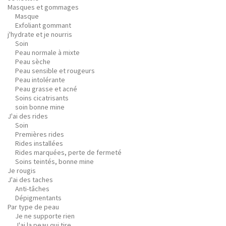
Masques et gommages
Masque
Exfoliant gommant
j'hydrate et je nourris
Soin
Peau normale à mixte
Peau sèche
Peau sensible et rougeurs
Peau intolérante
Peau grasse et acné
Soins cicatrisants
soin bonne mine
J'ai des rides
Soin
Premières rides
Rides installées
Rides marquées, perte de fermeté
Soins teintés, bonne mine
Je rougis
J'ai des taches
Anti-tâches
Dépigmentants
Par type de peau
Je ne supporte rien
J'ai la peau qui tire