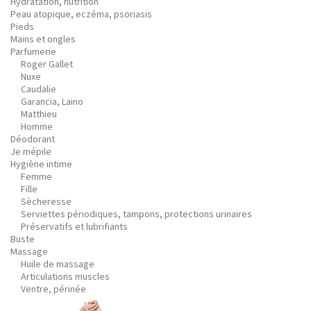
Hydratation, nutrition
Peau atopique, eczéma, psoriasis
Pieds
Mains et ongles
Parfumerie
Roger Gallet
Nuxe
Caudalie
Garancia, Laino
Matthieu
Homme
Déodorant
Je mépile
Hygiène intime
Femme
Fille
Sècheresse
Serviettes périodiques, tampons, protections urinaires
Préservatifs et lubrifiants
Buste
Massage
Huile de massage
Articulations muscles
Ventre, périnée