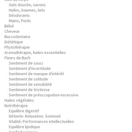
Gels douche, savons
Huiles, baumes, laits
Déodorants
Mains, Pieds
Bébé
Cheveux
Buccodentaire
Diététique
Phytothérapie
Aromathérapie, huiles essentielles
Fleurs de Bach
Sentiment de souci
Sentiment d'incertitude
Sentiment de manque d'intérêt
Sentiment de solitude
Sentiment de sensibilité
Sentiment de tristesse
Sentiment de préoccupation excessive
Huiles végétales
Nutrithérapie
Equilibre digestif
Détente. Relaxation. Sommeil
Vitalité. Performances intellectuelles
Equilibre lipidique