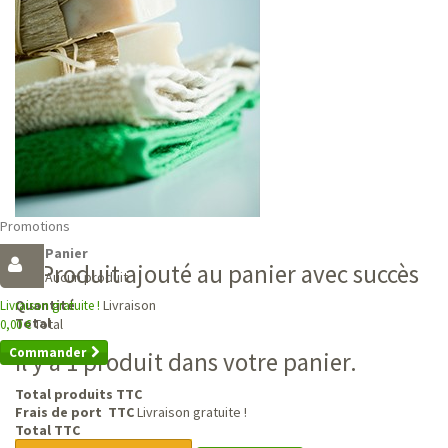
Promotions
Panier
Produit ajouté au panier avec succès
Aucun produit
Livraison
Quantité
Livraison gratuite !
Total
Total
0,00 €
Commander
Il y a 1 produit dans votre panier.
Total produits TTC
Frais de port TTC
Livraison gratuite !
Total TTC