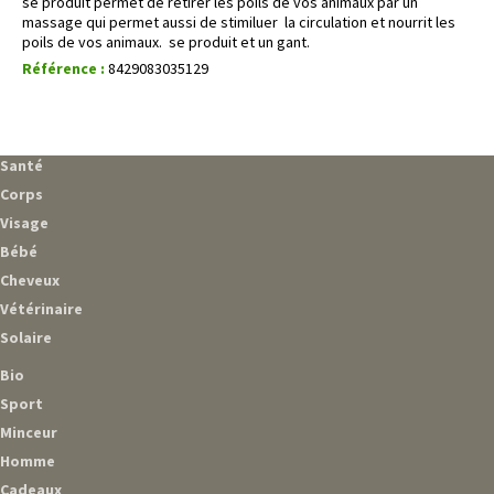
se produit permet de retirer les poils de vos animaux par un
massage qui permet aussi de stimiluer la circulation et nourrit les
poils de vos animaux. se produit et un gant.
Référence :
8429083035129
Santé
Corps
Visage
Bébé
Cheveux
Vétérinaire
Solaire
Bio
Sport
Minceur
Homme
Cadeaux