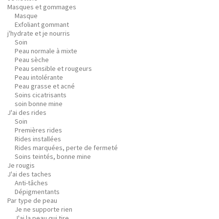
Masques et gommages
Masque
Exfoliant gommant
j'hydrate et je nourris
Soin
Peau normale à mixte
Peau sèche
Peau sensible et rougeurs
Peau intolérante
Peau grasse et acné
Soins cicatrisants
soin bonne mine
J'ai des rides
Soin
Premières rides
Rides installées
Rides marquées, perte de fermeté
Soins teintés, bonne mine
Je rougis
J'ai des taches
Anti-tâches
Dépigmentants
Par type de peau
Je ne supporte rien
J'ai la peau qui tire