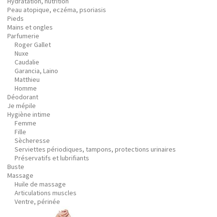
Hydratation, nutrition
Peau atopique, eczéma, psoriasis
Pieds
Mains et ongles
Parfumerie
Roger Gallet
Nuxe
Caudalie
Garancia, Laino
Matthieu
Homme
Déodorant
Je mépile
Hygiène intime
Femme
Fille
Sècheresse
Serviettes périodiques, tampons, protections urinaires
Préservatifs et lubrifiants
Buste
Massage
Huile de massage
Articulations muscles
Ventre, périnée