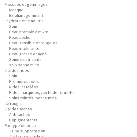
Masques et gommages
Masque
Exfoliant gommant
j'hydrate et je nourris
Soin
Peau normale à mixte
Peau sèche
Peau sensible et rougeurs
Peau intolérante
Peau grasse et acné
Soins cicatrisants
soin bonne mine
J'ai des rides
Soin
Premières rides
Rides installées
Rides marquées, perte de fermeté
Soins teintés, bonne mine
Je rougis
J'ai des taches
Anti-tâches
Dépigmentants
Par type de peau
Je ne supporte rien
J'ai la peau qui tire