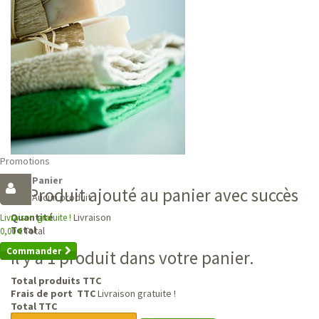
Promotions
Panier
Produit ajouté au panier avec succès
Aucun produit
Livraison
Quantité
Livraison gratuite !
Total
Total
0,00 €
Commander
Il y a 1 produit dans votre panier.
Total produits TTC
Frais de port TTC
Livraison gratuite !
Total TTC