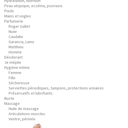
Hydratation, nutrition
Peau atopique, eczéma, psoriasis
Pieds
Mains et ongles
Parfumerie
Roger Gallet
Nuxe
Caudalie
Garancia, Laino
Matthieu
Homme
Déodorant
Je mépile
Hygiène intime
Femme
Fille
Sècheresse
Serviettes périodiques, tampons, protections urinaires
Préservatifs et lubrifiants
Buste
Massage
Huile de massage
Articulations muscles
Ventre, périnée