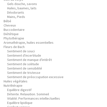
Gels douche, savons
Huiles, baumes, laits
Déodorants
Mains, Pieds
Bébé
Cheveux
Buccodentaire
Diététique
Phytothérapie
Aromathérapie, huiles essentielles
Fleurs de Bach
Sentiment de souci
Sentiment d'incertitude
Sentiment de manque d'intérêt
Sentiment de solitude
Sentiment de sensibilité
Sentiment de tristesse
Sentiment de préoccupation excessive
Huiles végétales
Nutrithérapie
Equilibre digestif
Détente. Relaxation. Sommeil
Vitalité. Performances intellectuelles
Equilibre lipidique