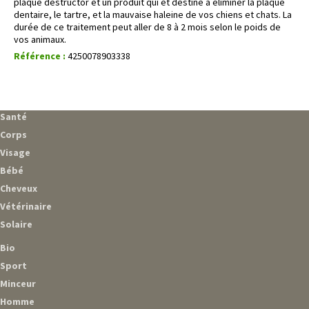
plaque destructor et un produit qui et destiné à éliminer la plaque
dentaire, le tartre, et la mauvaise haleine de vos chiens et chats. La
durée de ce traitement peut aller de 8 à 2 mois selon le poids de
vos animaux.
Référence :
4250078903338
Santé
Corps
Visage
Bébé
Cheveux
Vétérinaire
Solaire
Bio
Sport
Minceur
Homme