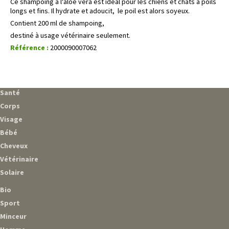
Ce shampoing a l'aloé vera est idéal pour les chiens et chats a poils
longs et fins. Il hydrate et adoucit, le poil est alors soyeux.
Contient 200 ml de shampoing,
destiné à usage vétérinaire seulement.
Référence :
2000090007062
Santé
Corps
Visage
Bébé
Cheveux
Vétérinaire
Solaire
Bio
Sport
Minceur