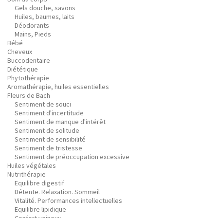
Gels douche, savons
Huiles, baumes, laits
Déodorants
Mains, Pieds
Bébé
Cheveux
Buccodentaire
Diététique
Phytothérapie
Aromathérapie, huiles essentielles
Fleurs de Bach
Sentiment de souci
Sentiment d'incertitude
Sentiment de manque d'intérêt
Sentiment de solitude
Sentiment de sensibilité
Sentiment de tristesse
Sentiment de préoccupation excessive
Huiles végétales
Nutrithérapie
Equilibre digestif
Détente. Relaxation. Sommeil
Vitalité. Performances intellectuelles
Equilibre lipidique