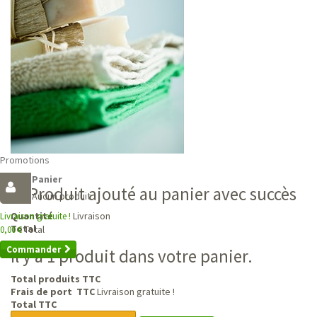
Promotions
Panier
Produit ajouté au panier avec succès
Aucun produit
Livraison
Quantité
Livraison gratuite !
Total
Total
0,00 €
Commander
Il y a 1 produit dans votre panier.
Total produits TTC
Frais de port TTC
Livraison gratuite !
Total TTC