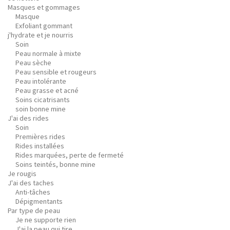
Masques et gommages
Masque
Exfoliant gommant
j'hydrate et je nourris
Soin
Peau normale à mixte
Peau sèche
Peau sensible et rougeurs
Peau intolérante
Peau grasse et acné
Soins cicatrisants
soin bonne mine
J'ai des rides
Soin
Premières rides
Rides installées
Rides marquées, perte de fermeté
Soins teintés, bonne mine
Je rougis
J'ai des taches
Anti-tâches
Dépigmentants
Par type de peau
Je ne supporte rien
J'ai la peau qui tire