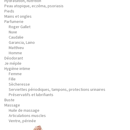
Hydratation, nutrition
Peau atopique, eczéma, psoriasis
Pieds
Mains et ongles
Parfumerie
Roger Gallet
Nuxe
Caudalie
Garancia, Laino
Matthieu
Homme
Déodorant
Je mépile
Hygiène intime
Femme
Fille
Sècheresse
Serviettes périodiques, tampons, protections urinaires
Préservatifs et lubrifiants
Buste
Massage
Huile de massage
Articulations muscles
Ventre, périnée