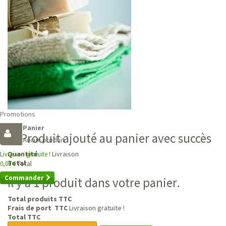
Promotions
Panier
Produit ajouté au panier avec succès
Aucun produit
Livraison
Quantité
Livraison gratuite !
Total
Total
0,00 €
Commander
Il y a 1 produit dans votre panier.
Total produits TTC
Frais de port TTC
Livraison gratuite !
Total TTC