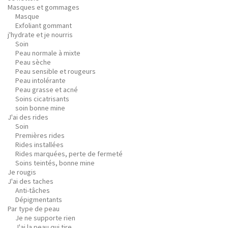
Masques et gommages
Masque
Exfoliant gommant
j'hydrate et je nourris
Soin
Peau normale à mixte
Peau sèche
Peau sensible et rougeurs
Peau intolérante
Peau grasse et acné
Soins cicatrisants
soin bonne mine
J'ai des rides
Soin
Premières rides
Rides installées
Rides marquées, perte de fermeté
Soins teintés, bonne mine
Je rougis
J'ai des taches
Anti-tâches
Dépigmentants
Par type de peau
Je ne supporte rien
J'ai la peau qui tire