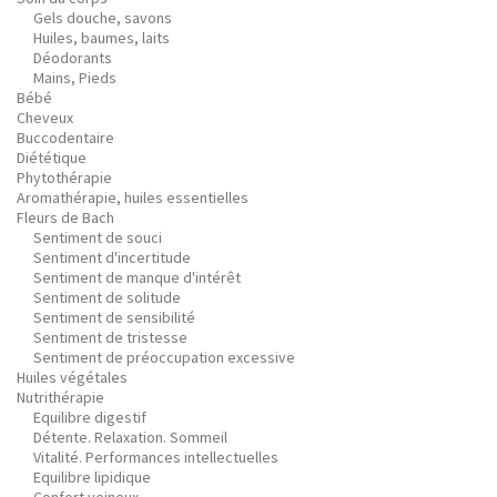
Gels douche, savons
Huiles, baumes, laits
Déodorants
Mains, Pieds
Bébé
Cheveux
Buccodentaire
Diététique
Phytothérapie
Aromathérapie, huiles essentielles
Fleurs de Bach
Sentiment de souci
Sentiment d'incertitude
Sentiment de manque d'intérêt
Sentiment de solitude
Sentiment de sensibilité
Sentiment de tristesse
Sentiment de préoccupation excessive
Huiles végétales
Nutrithérapie
Equilibre digestif
Détente. Relaxation. Sommeil
Vitalité. Performances intellectuelles
Equilibre lipidique