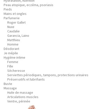
Hydratation, nutrition
Peau atopique, eczéma, psoriasis
Pieds
Mains et ongles
Parfumerie
Roger Gallet
Nuxe
Caudalie
Garancia, Laino
Matthieu
Homme
Déodorant
Je mépile
Hygiène intime
Femme
Fille
Sècheresse
Serviettes périodiques, tampons, protections urinaires
Préservatifs et lubrifiants
Buste
Massage
Huile de massage
Articulations muscles
Ventre, périnée