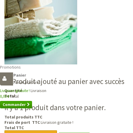
Promotions
Panier
Produit ajouté au panier avec succès
Aucun produit
Livraison
Quantité
Livraison gratuite !
Total
Total
0,00 €
Commander
Il y a 1 produit dans votre panier.
Total produits TTC
Frais de port TTC
Livraison gratuite !
Total TTC