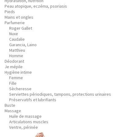
Hydratation, nutrition
Peau atopique, eczéma, psoriasis
Pieds
Mains et ongles
Parfumerie
Roger Gallet
Nuxe
Caudalie
Garancia, Laino
Matthieu
Homme
Déodorant
Je mépile
Hygiène intime
Femme
Fille
Sècheresse
Serviettes périodiques, tampons, protections urinaires
Préservatifs et lubrifiants
Buste
Massage
Huile de massage
Articulations muscles
Ventre, périnée