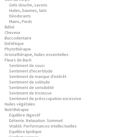
Gels douche, savons
Huiles, baumes, laits
Déodorants
Mains, Pieds
Bébé
Cheveux
Buccodentaire
Diététique
Phytothérapie
Aromathérapie, huiles essentielles
Fleurs de Bach
Sentiment de souci
Sentiment d'incertitude
Sentiment de manque d'intérêt
Sentiment de solitude
Sentiment de sensibilité
Sentiment de tristesse
Sentiment de préoccupation excessive
Huiles végétales
Nutrithérapie
Equilibre digestif
Détente. Relaxation. Sommeil
Vitalité. Performances intellectuelles
Equilibre lipidique