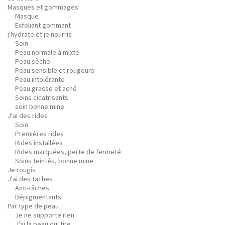
Masques et gommages
Masque
Exfoliant gommant
j'hydrate et je nourris
Soin
Peau normale à mixte
Peau sèche
Peau sensible et rougeurs
Peau intolérante
Peau grasse et acné
Soins cicatrisants
soin bonne mine
J'ai des rides
Soin
Premières rides
Rides installées
Rides marquées, perte de fermeté
Soins teintés, bonne mine
Je rougis
J'ai des taches
Anti-tâches
Dépigmentants
Par type de peau
Je ne supporte rien
J'ai la peau qui tire