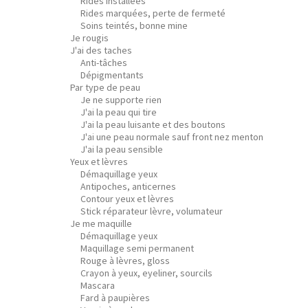
Rides installées
Rides marquées, perte de fermeté
Soins teintés, bonne mine
Je rougis
J'ai des taches
Anti-tâches
Dépigmentants
Par type de peau
Je ne supporte rien
J'ai la peau qui tire
J'ai la peau luisante et des boutons
J'ai une peau normale sauf front nez menton
J'ai la peau sensible
Yeux et lèvres
Démaquillage yeux
Antipoches, anticernes
Contour yeux et lèvres
Stick réparateur lèvre, volumateur
Je me maquille
Démaquillage yeux
Maquillage semi permanent
Rouge à lèvres, gloss
Crayon à yeux, eyeliner, sourcils
Mascara
Fard à paupières