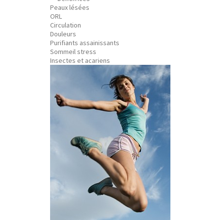
Peaux lésées
ORL
Circulation
Douleurs
Purifiants assainissants
Sommeil stress
Insectes et acariens