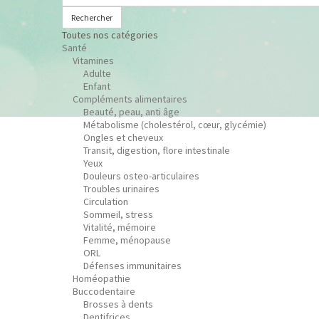
Rechercher
Toutes nos catégories
Santé
Vitamines
Adulte
Enfant
Compléments alimentaires
Beauté, peau, anti âge
Métabolisme (cholestérol, cœur, glycémie)
Ongles et cheveux
Transit, digestion, flore intestinale
Yeux
Douleurs osteo-articulaires
Troubles urinaires
Circulation
Sommeil, stress
Vitalité, mémoire
Femme, ménopause
ORL
Défenses immunitaires
Homéopathie
Buccodentaire
Brosses à dents
Dentifrices